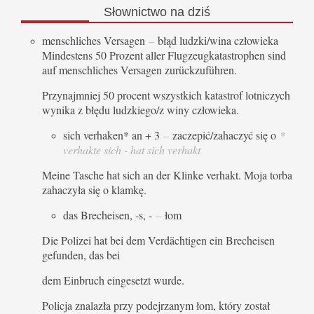
Słownictwo
na dziś
menschliches Versagen
–
błąd ludzki/wina człowieka
Mindestens 50 Prozent aller Flugzeugkatastrophen sind
auf menschliches Versagen zurückzuführen.
Przynajmniej 50 procent wszystkich katastrof lotniczych
wynika z błędu ludzkiego/z winy człowieka.
sich verhaken* an + 3
–
zaczepić/zahaczyć się o
*
verhakte sich - hat sich verhakt
Meine Tasche hat sich an der Klinke verhakt. Moja torba
zahaczyła się o klamkę.
das Brecheisen, -s, -
–
łom
Die Polizei hat bei dem Verdächtigen ein Brecheisen
gefunden, das bei
dem Einbruch eingesetzt wurde.
Policja znalazła przy podejrzanym łom, który został