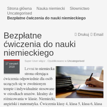
Strona główna
Nauka niemiecki
Słownictwo
Uncategorised
Bezpłatne ćwiczenia do nauki niemieckiego
Bezpłatne
Drukuj
Email
ćwiczenia do nauki
niemieckiego
Super User włącz
. Opublikowano w
Uncategorised
17 sierpień
2018
Levrai
to niemiecka
strona oferująca
ćwiczenia odpowiednie dla osób
uczących się w zwolnionym
tempie i indywidualnie stosowane
w ośrodkach urazów. Idealny do
różnicowania w klasie. Niemiecki,
angielski i matematyka. Ćwiczenia klasy 4, klasa 5, klasa 6, klasa