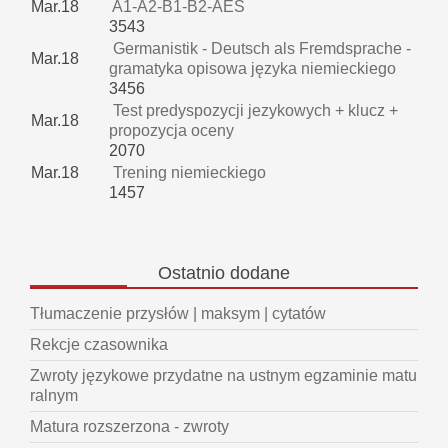
Mar.18
A1-A2-B1-B2-AES
3543
Germanistik - Deutsch als Fremdsprache -
Mar.18
gramatyka opisowa języka niemieckiego
3456
Test predyspozycji jezykowych + klucz +
Mar.18
propozycja oceny
2070
Mar.18
Trening niemieckiego
1457
Ostatnio
dodane
Tłumaczenie przysłów | maksym | cytatów
Rekcje czasownika
Zwroty językowe przydatne na ustnym egzaminie matu
ralnym
Matura rozszerzona - zwroty