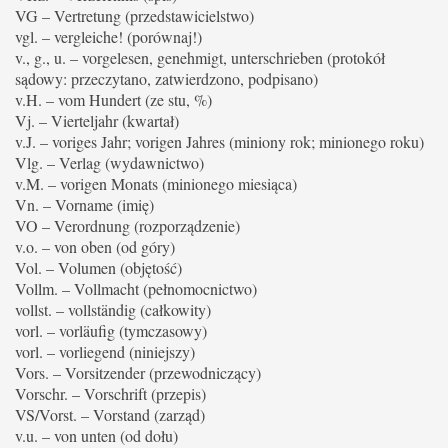
VG – Vertretung (przedstawicielstwo)
vgl. – vergleiche! (porównaj!)
v., g., u. – vorgelesen, genehmigt, unterschrieben (protokół
sądowy: przeczytano, zatwierdzono, podpisano)
v.H. – vom Hundert (ze stu, %)
Vj. – Vierteljahr (kwartał)
v.J. – voriges Jahr; vorigen Jahres (miniony rok; minionego roku)
Vlg. – Verlag (wydawnictwo)
v.M. – vorigen Monats (minionego miesiąca)
Vn. – Vorname (imię)
VO – Verordnung (rozporządzenie)
v.o. – von oben (od góry)
Vol. – Volumen (objętość)
Vollm. – Vollmacht (pełnomocnictwo)
vollst. – vollständig (całkowity)
vorl. – vorläufig (tymczasowy)
vorl. – vorliegend (niniejszy)
Vors. – Vorsitzender (przewodniczący)
Vorschr. – Vorschrift (przepis)
VS/Vorst. – Vorstand (zarząd)
v.u. – von unten (od dołu)