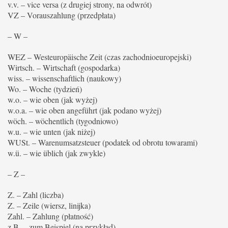
v.v. – vice versa (z drugiej strony, na odwrót)
VZ – Vorauszahlung (przedpłata)
– W –
WEZ – Westeuropäische Zeit (czas zachodnioeuropejski)
Wirtsch. – Wirtschaft (gospodarka)
wiss. – wissenschaftlich (naukowy)
Wo. – Woche (tydzień)
w.o. – wie oben (jak wyżej)
w.o.a. – wie oben angeführt (jak podano wyżej)
wöch. – wöchentlich (tygodniowo)
w.u. – wie unten (jak niżej)
WUSt. – Warenumsatzsteuer (podatek od obrotu towarami)
w.ü. – wie üblich (jak zwykle)
– Z –
Z. – Zahl (liczba)
Z. – Zeile (wiersz, linijka)
Zahl. – Zahlung (płatność)
z.B. – zum Beispiel (na przykład)