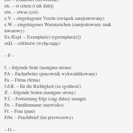
etc. – et cetera (i tak dalej)
etw. – etwas (coś)
e.V. – eingetragener Verein (związek zarejestrowany)
e.W. – eingetragenes Warenzeichen (zarejestrowany znak
towarowy)
Ex./Expl. – Exemplar(e) (egzemplarz[e])
exkl. – exklusive (wyłączając)
– F –
f. – folgende Seite (następna strona)
FA – Facharbeiter (pracownik wykwalifikowany)
Fa. – Firma (firma)
f.d.R. – für die Richtigkeit (za zgodność)
ff. – folgende Seiten (następne strony)
F.f. – Fortsetzung folgt (ciąg dalszy nastąpi)
Fn. – Familienname (nazwisko)
Fr. – Frau (pani)
Frbr. – Frachtbrief (list przewozowy)
– G –