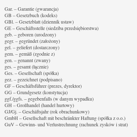
Gar. – Garantie (gwarancja)
GB – Gesetzbuch (kodeks)
GBl. – Gesetzblatt (dziennik ustaw)
GE – Geschäftsstelle (siedziba przedsiębiorstwa)
geb. – geboren (urodzony)
gegr. – gegründet (założony)
gel. – geliefert (dostarczony)
gem. – gemäß (zgodnie z)
gen. – genannt (zwany)
ges. – gesamt (łącznie)
Ges. – Gesellschaft (spółka)
gez. – gezeichnet (podpisano)
GF – Geschäftsführer (prezes, dyrektor)
GG – Grundgesetz (konstytucja)
ggf./ggfs. – gegebenfalls (w danym wypadku)
GH – Großhandel (handel hurtowy)
GJ/Gj. – Geschäftsjahr (rok obrachunkowy)
GmbH – Gesellschaft mit beschränkter Haftung (spółka z o.o.)
GuV – Gewinn- und Verlustrechnung (rachunek zysków i strat)