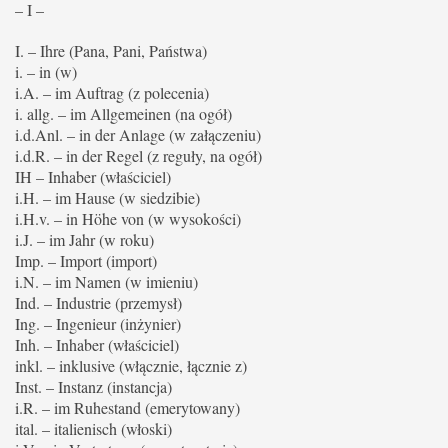
– I –
I. – Ihre (Pana, Pani, Państwa)
i. – in (w)
i.A. – im Auftrag (z polecenia)
i. allg. – im Allgemeinen (na ogół)
i.d.Anl. – in der Anlage (w załączeniu)
i.d.R. – in der Regel (z reguły, na ogół)
IH – Inhaber (właściciel)
i.H. – im Hause (w siedzibie)
i.H.v. – in Höhe von (w wysokości)
i.J. – im Jahr (w roku)
Imp. – Import (import)
i.N. – im Namen (w imieniu)
Ind. – Industrie (przemysł)
Ing. – Ingenieur (inżynier)
Inh. – Inhaber (właściciel)
inkl. – inklusive (włącznie, łącznie z)
Inst. – Instanz (instancja)
i.R. – im Ruhestand (emerytowany)
ital. – italienisch (włoski)