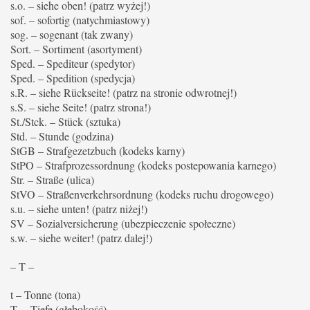
s.o. – siehe oben! (patrz wyżej!)
sof. – sofortig (natychmiastowy)
sog. – sogenant (tak zwany)
Sort. – Sortiment (asortyment)
Sped. – Spediteur (spedytor)
Sped. – Spedition (spedycja)
s.R. – siehe Rückseite! (patrz na stronie odwrotnej!)
s.S. – siehe Seite! (patrz strona!)
St./Stck. – Stück (sztuka)
Std. – Stunde (godzina)
StGB – Strafgezetzbuch (kodeks karny)
StPO – Strafprozessordnung (kodeks postepowania karnego)
Str. – Straße (ulica)
StVO – Straßenverkehrsordnung (kodeks ruchu drogowego)
s.u. – siehe unten! (patrz niżej!)
SV – Sozialversicherung (ubezpieczenie społeczne)
s.w. – siehe weiter! (patrz dalej!)
– T –
t – Tonne (tona)
T. – Tiefe (głębokość)