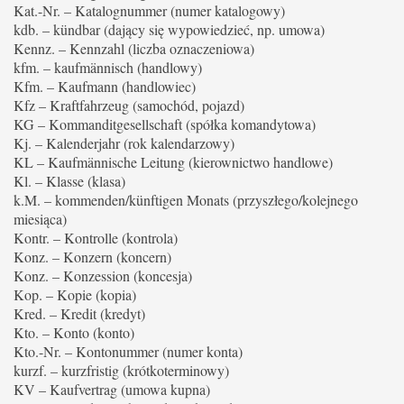
Kat.-Nr. – Katalognummer (numer katalogowy)
kdb. – kündbar (dający się wypowiedzieć, np. umowa)
Kennz. – Kennzahl (liczba oznaczeniowa)
kfm. – kaufmännisch (handlowy)
Kfm. – Kaufmann (handlowiec)
Kfz – Kraftfahrzeug (samochód, pojazd)
KG – Kommanditgesellschaft (spółka komandytowa)
Kj. – Kalenderjahr (rok kalendarzowy)
KL – Kaufmännische Leitung (kierownictwo handlowe)
Kl. – Klasse (klasa)
k.M. – kommenden/künftigen Monats (przyszłego/kolejnego
miesiąca)
Kontr. – Kontrolle (kontrola)
Konz. – Konzern (koncern)
Konz. – Konzession (koncesja)
Kop. – Kopie (kopia)
Kred. – Kredit (kredyt)
Kto. – Konto (konto)
Kto.-Nr. – Kontonummer (numer konta)
kurzf. – kurzfristig (krótkoterminowy)
KV – Kaufvertrag (umowa kupna)