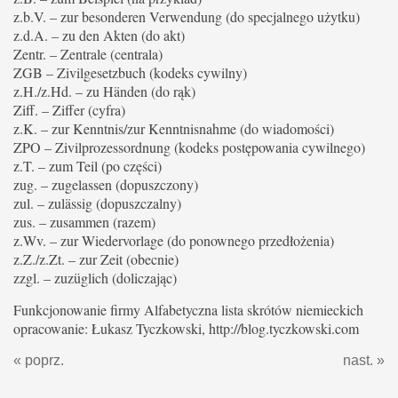
z.b.V. – zur besonderen Verwendung (do specjalnego użytku)
z.d.A. – zu den Akten (do akt)
Zentr. – Zentrale (centrala)
ZGB – Zivilgesetzbuch (kodeks cywilny)
z.H./z.Hd. – zu Händen (do rąk)
Ziff. – Ziffer (cyfra)
z.K. – zur Kenntnis/zur Kenntnisnahme (do wiadomości)
ZPO – Zivilprozessordnung (kodeks postępowania cywilnego)
z.T. – zum Teil (po części)
zug. – zugelassen (dopuszczony)
zul. – zulässig (dopuszczalny)
zus. – zusammen (razem)
z.Wv. – zur Wiedervorlage (do ponownego przedłożenia)
z.Z./z.Zt. – zur Zeit (obecnie)
zzgl. – zuzüglich (doliczając)
Funkcjonowanie firmy Alfabetyczna lista skrótów niemieckich
opracowanie: Łukasz Tyczkowski, http://blog.tyczkowski.com
« poprz.
nast. »