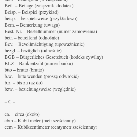
Beil. – Beilage (załącznik, dodatek)
Beisp. – Beispiel (przykład)
beisp. – beispielsweise (przykładowo)
Bem. – Bemerkung (uwaga)
Best.-Nr. – Bestellnummer (numer zamówienia)
betr. – betreffend (odnośnie)
Bev. – Bevollmächtigung (upoważnienie)
bezgl. – bezüglich (odnośnie)
BGB – Bürgerliches Gesetzbuch (kodeks cywilny)
BLZ – Bankleitzahl (numer banku)
btto – brutto (brutto)
b.w. – bitte wenden (proszę odwrócić)
b.z. – bis zu (aż do)
bzw. – beziehungsweise (względnie)
– C –
ca. – circa (około)
cbm – Kubikmeter (metr sześcienny)
ccm – Kubikzentimeter (centymetr sześciennny)