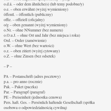
o.d.ä. – oder dem ähnliche(s) (lub temy podobne/y)
o.e. – oben erwähnt (wyżej wymieniony)
öffentl. – öffentlich (publiczny)
offiz. – offiziell (oficjalny)
o/g – oben genannt (wyżej wymieniony)
o.Nr. – ohne NNummer (bez numeru)
o.O.u.J. – ohne Ort und Jahr (bez miejsca i roku)
Ord. – Order (zamówienie)
o.W. – ohne Wert (bez wartości)
o.z. – oben zitiert (wyżej cytowany)
o.Z. – ohne Zinsen (bez odsetek)
– P –
PA – Postanschrift (adres pocztowy)
p.a. – pro anno (rocznie)
Pak. – Paket (paczka)
Par. – Paragrapf (paragraf)
PE – Preiseinheit (jednostka cenowa)
Pers. haft. Ges. – Persönlich haftende Gesellschaft (spółka
osobowa o odpowiedzialnością cywilną)