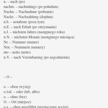
n. – nach (po)
nachm. – nachmittags (po południu)
Nachn. – Nachnahme (pobranie)
Nachz. – Nachzahlung (dopłata)
n.b. – notabene (poza tym)
n.E. – nach Erhalt (po otrzymaniu)
n.J. – nächsten Jahres (następnego roku)
n.N. – nächsten Monats (następnego miesiąca)
Nr. – Nummer (numer)
Nrn. – Nummern (numery)
nto – netto (netto)
n.V. – nach Vereinbarung (po uzgodnieniu)
– O –
o. – oben (wyżej)
o./od. – oder (lub, albo)
o. – ohne (bez)
O. – Ort (miejsce)
o.a. – oben angeführt (przytoczony wyżej)