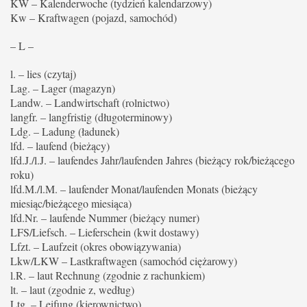
KW – Kalenderwoche (tydzień kalendarzowy)
Kw – Kraftwagen (pojazd, samochód)
– L –
l. – lies (czytaj)
Lag. – Lager (magazyn)
Landw. – Landwirtschaft (rolnictwo)
langfr. – langfristig (długoterminowy)
Ldg. – Ladung (ładunek)
lfd. – laufend (bieżący)
lfd.J./l.J. – laufendes Jahr/laufenden Jahres (bieżący rok/bieżącego
roku)
lfd.M./l.M. – laufender Monat/laufenden Monats (bieżący
miesiąc/bieżącego miesiąca)
lfd.Nr. – laufende Nummer (bieżący numer)
LFS/Liefsch. – Lieferschein (kwit dostawy)
Lfzt. – Laufzeit (okres obowiązywania)
Lkw/LKW – Lastkraftwagen (samochód ciężarowy)
l.R. – laut Rechnung (zgodnie z rachunkiem)
lt. – laut (zgodnie z, według)
Ltg. – Leifung (kierownictwo)