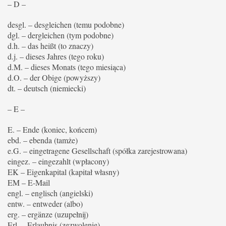
– D –
desgl. – desgleichen (temu podobne)
dgl. – dergleichen (tym podobne)
d.h. – das heißt (to znaczy)
d.j. – dieses Jahres (tego roku)
d.M. – dieses Monats (tego miesiąca)
d.O. – der Obige (powyższy)
dt. – deutsch (niemiecki)
– E –
E. – Ende (koniec, końcem)
ebd. – ebenda (tamże)
e.G. – eingetragene Gesellschaft (spółka zarejestrowana)
eingez. – eingezahlt (wpłacony)
EK – Eigenkapital (kapitał własny)
EM – E-Mail
engl. – englisch (angielski)
entw. – entweder (albo)
erg. – ergänze (uzupełnij)
Erl. – Erlaubnis (zezwolenie)