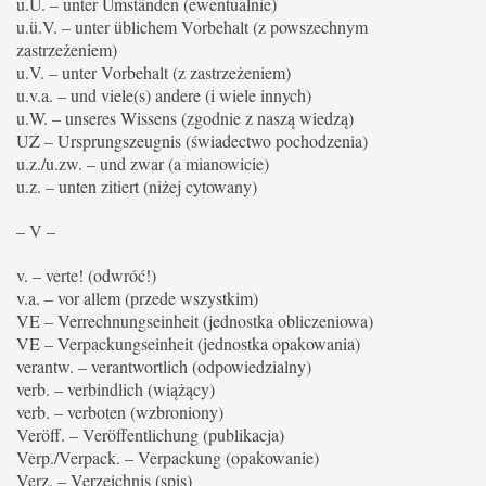
u.U. – unter Umständen (ewentualnie)
u.ü.V. – unter üblichem Vorbehalt (z powszechnym
zastrzeżeniem)
u.V. – unter Vorbehalt (z zastrzeżeniem)
u.v.a. – und viele(s) andere (i wiele innych)
u.W. – unseres Wissens (zgodnie z naszą wiedzą)
UZ – Ursprungszeugnis (świadectwo pochodzenia)
u.z./u.zw. – und zwar (a mianowicie)
u.z. – unten zitiert (niżej cytowany)
– V –
v. – verte! (odwróć!)
v.a. – vor allem (przede wszystkim)
VE – Verrechnungseinheit (jednostka obliczeniowa)
VE – Verpackungseinheit (jednostka opakowania)
verantw. – verantwortlich (odpowiedzialny)
verb. – verbindlich (wiążący)
verb. – verboten (wzbroniony)
Veröff. – Veröffentlichung (publikacja)
Verp./Verpack. – Verpackung (opakowanie)
Verz. – Verzeichnis (spis)