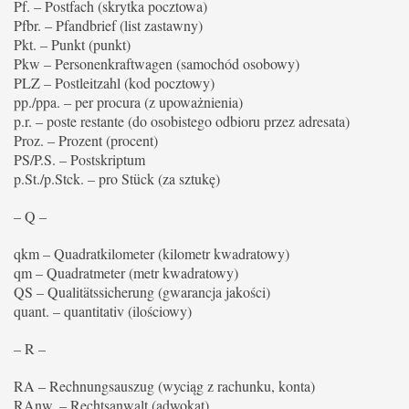
Pf. – Postfach (skrytka pocztowa)
Pfbr. – Pfandbrief (list zastawny)
Pkt. – Punkt (punkt)
Pkw – Personenkraftwagen (samochód osobowy)
PLZ – Postleitzahl (kod pocztowy)
pp./ppa. – per procura (z upoważnienia)
p.r. – poste restante (do osobistego odbioru przez adresata)
Proz. – Prozent (procent)
PS/P.S. – Postskriptum
p.St./p.Stck. – pro Stück (za sztukę)
– Q –
qkm – Quadratkilometer (kilometr kwadratowy)
qm – Quadratmeter (metr kwadratowy)
QS – Qualitätssicherung (gwarancja jakości)
quant. – quantitativ (ilościowy)
– R –
RA – Rechnungsauszug (wyciąg z rachunku, konta)
RAnw. – Rechtsanwalt (adwokat)