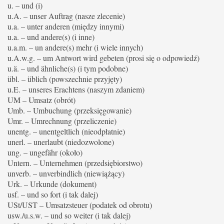
u. – und (i)
u.A. – unser Auftrag (nasze zlecenie)
u.a. – unter anderen (między innymi)
u.a. – und andere(s) (i inne)
u.a.m. – un andere(s) mehr (i wiele innych)
u.A.w.g. – um Antwort wird gebeten (prosi się o odpowiedź)
u.ä. – und ähnliche(s) (i tym podobne)
übl. – üblich (powszechnie przyjęty)
u.E. – unseres Erachtens (naszym zdaniem)
UM – Umsatz (obrót)
Umb. – Umbuchung (przeksięgowanie)
Umr. – Umrechnung (przeliczenie)
unentg. – unentgeltlich (nieodpłatnie)
unerl. – unerlaubt (niedozwolone)
ung. – ungefähr (około)
Untern. – Unternehmen (przedsiębiorstwo)
unverb. – unverbindlich (niewiążący)
Urk. – Urkunde (dokument)
usf. – und so fort (i tak dalej)
USt/UST – Umsatzsteuer (podatek od obrotu)
usw./u.s.w. – und so weiter (i tak dalej)