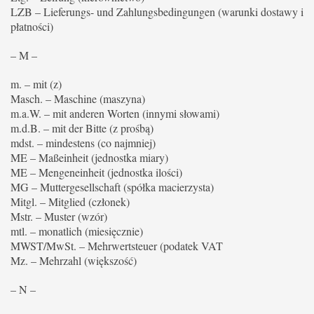
LZB – Lieferungs- und Zahlungsbedingungen (warunki dostawy i
płatności)
– M –
m. – mit (z)
Masch. – Maschine (maszyna)
m.a.W. – mit anderen Worten (innymi słowami)
m.d.B. – mit der Bitte (z prośbą)
mdst. – mindestens (co najmniej)
ME – Maßeinheit (jednostka miary)
ME – Mengeneinheit (jednostka ilości)
MG – Muttergesellschaft (spółka macierzysta)
Mitgl. – Mitglied (członek)
Mstr. – Muster (wzór)
mtl. – monatlich (miesięcznie)
MWST/MwSt. – Mehrwertsteuer (podatek VAT
Mz. – Mehrzahl (większość)
– N –