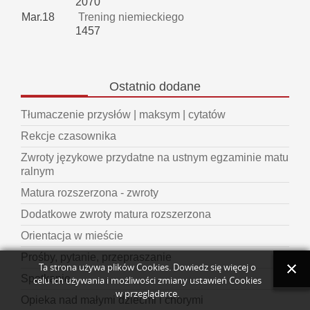
2070
Mar.18
Trening niemieckiego
1457
Ostatnio
dodane
Tłumaczenie przysłów | maksym | cytatów
Rekcje czasownika
Zwroty językowe przydatne na ustnym egzaminie matu
ralnym
Matura rozszerzona - zwroty
Dodatkowe zwroty matura rozszerzona
Orientacja w mieście
Prośby, pytanie, przepraszanie
Ta strona używa plików Cookies. Dowiedz się więcej o
Spotkanie
celu ich używania i możliwości zmiany ustawień Cookies
w przeglądarce.
Opieka nad małymi dziećmi i chorymi