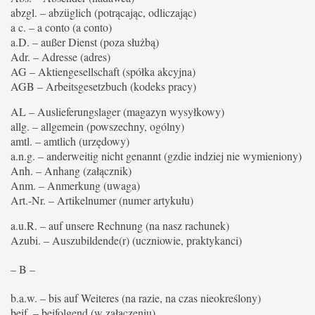
abzgl. – abzüglich (potrącając, odliczając)
a c. – a conto (a conto)
a.D. – außer Dienst (poza służbą)
Adr. – Adresse (adres)
AG – Aktiengesellschaft (spółka akcyjna)
AGB – Arbeitsgesetzbuch (kodeks pracy)
AL – Auslieferungslager (magazyn wysyłkowy)
allg. – allgemein (powszechny, ogólny)
amtl. – amtlich (urzędowy)
a.n.g. – anderweitig nicht genannt (gzdie indziej nie wymieniony)
Anh. – Anhang (załącznik)
Anm. – Anmerkung (uwaga)
Art.-Nr. – Artikelnumer (numer artykułu)
a.u.R. – auf unsere Rechnung (na nasz rachunek)
Azubi. – Auszubildende(r) (uczniowie, praktykanci)
– B –
b.a.w. – bis auf Weiteres (na razie, na czas nieokreślony)
beif. – beifolgend (w załączeniu)