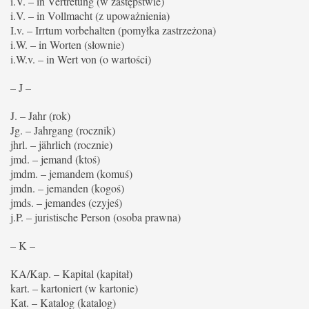
i.V. – in Vertretung (w zastępstwie)
i.V. – in Vollmacht (z upoważnienia)
I.v. – Irrtum vorbehalten (pomyłka zastrzeżona)
i.W. – in Worten (słownie)
i.W.v. – in Wert von (o wartości)
– J –
J. – Jahr (rok)
Jg. – Jahrgang (rocznik)
jhrl. – jährlich (rocznie)
jmd. – jemand (ktoś)
jmdm. – jemandem (komuś)
jmdn. – jemanden (kogoś)
jmds. – jemandes (czyjeś)
j.P. – juristische Person (osoba prawna)
– K –
KA/Kap. – Kapital (kapitał)
kart. – kartoniert (w kartonie)
Kat. – Katalog (katalog)