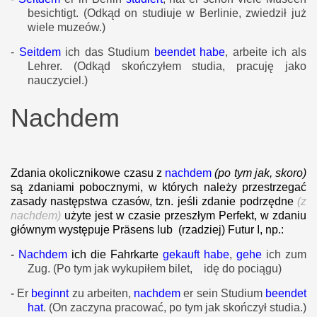
besichtigt.
(Odkąd on studiuje w Berlinie, zwiedził już
wiele muzeów.)
-
Seitdem
ich das Studium
beendet habe
, arbeite ich als
Lehrer.
(Odkąd skończyłem studia, pracuję jako
nauczyciel.)
Nachdem
Zdania okolicznikowe czasu z
nachdem
(po tym jak, skoro)
są zdaniami pobocznymi, w których należy przestrzegać
zasady następstwa czasów, tzn. jeśli zdanie podrzędne
(z
nachdem)
użyte jest w czasie przeszłym Perfekt, w zdaniu
głównym występuje Präsens lub (rzadziej) Futur I, np.:
-
Nachdem
ich die Fahrkarte
gekauft habe
,
gehe
ich zum
Zug.
(Po tym jak wykupiłem bilet, idę do pociągu)
-
Er
beginnt
zu arbeiten,
nachdem
er sein Studium
beendet
hat
.
(On zaczyna pracować, po tym jak skończył studia.)