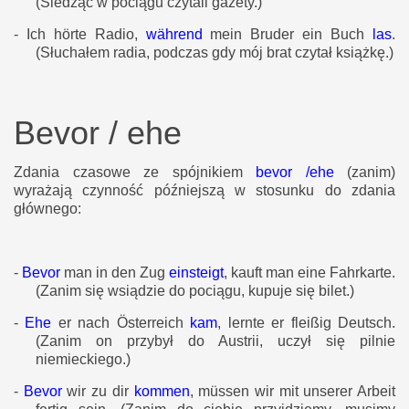
(Siedząc w pociągu czytali gazety.)
-
Ich hörte Radio,
während
mein Bruder ein Buch
las
.
(Słuchałem radia, podczas gdy mój brat czytał książkę.)
Bevor / ehe
Zdania czasowe ze spójnikiem
bevor /ehe
(zanim)
wyrażają czynność późniejszą w stosunku do zdania
głównego:
-
Bevor
man in den Zug
einsteigt
, kauft man eine Fahrkarte.
(Zanim się wsiądzie do pociągu, kupuje się bilet.)
-
Ehe
er nach Österreich
kam
, lernte er fleißig Deutsch.
(Zanim on przybył do Austrii, uczył się pilnie
niemieckiego.)
-
Bevor
wir zu dir
kommen
, müssen wir mit unserer Arbeit