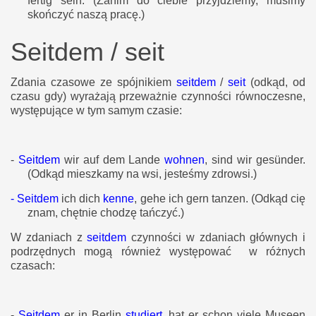
fertig sein.
(Zanim do ciebie przyjdziemy, musimy
skończyć naszą pracę.)
Seitdem / seit
Zdania czasowe ze spójnikiem
seitdem
/
seit
(odkąd, od
czasu gdy) wyrażają przeważnie czynności równoczesne,
występujące w tym samym czasie:
-
Seitdem
wir auf dem Lande
wohnen
, sind wir gesünder.
(Odkąd mieszkamy na wsi, jesteśmy zdrowsi.)
-
Seitdem
ich dich
kenne
, gehe ich gern tanzen.
(Odkąd cię
znam, chętnie chodzę tańczyć.)
W zdaniach z
seitdem
czynności w zdaniach głównych i
podrzędnych mogą również występować w różnych
czasach:
-
Seitdem
er in Berlin
studiert
, hat er schon viele Museen