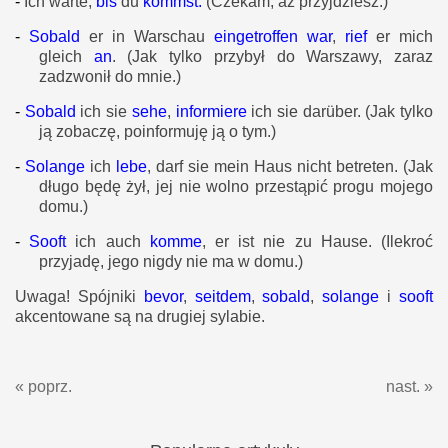
-
Ich warte,
bis
du
kommst.
(Czekam, aż przyjdziesz.)
-
Sobald
er in Warschau
eingetroffen war
,
rief
er mich
gleich
an
.
(Jak tylko przybył do Warszawy, zaraz
zadzwonił do mnie.)
-
Sobald
ich sie
sehe
,
informiere
ich sie darüber.
(Jak tylko
ją zobaczę, poinformuję ją o tym.)
-
Solange
ich
lebe
, darf sie mein Haus nicht betreten.
(Jak
długo będę żył, jej nie wolno przestąpić progu mojego
domu.)
-
Sooft
ich auch
komme
, er ist nie zu Hause.
(Ilekroć
przyjadę, jego nigdy nie ma w domu.)
Uwaga! Spójniki
bevor
,
seitdem
,
sobald
,
solange
i
sooft
akcentowane są na drugiej sylabie.
« poprz.
nast. »