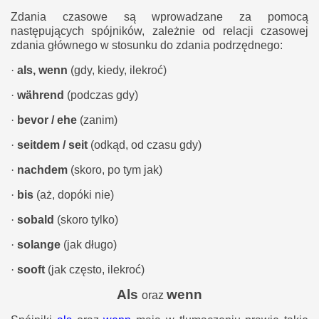
Zdania czasowe są wprowadzane za pomocą
następujących spójników, zależnie od relacji czasowej
zdania głównego w stosunku do zdania podrzędnego:
·
als, wenn
(gdy, kiedy, ilekroć)
·
während
(podczas gdy)
·
bevor / ehe
(zanim)
·
seitdem / seit
(odkąd, od czasu gdy)
·
nachdem
(skoro, po tym jak)
·
bis
(aż, dopóki nie)
·
sobald
(skoro tylko)
·
solange
(jak długo)
·
sooft
(jak często, ilekroć)
Als
wenn
oraz