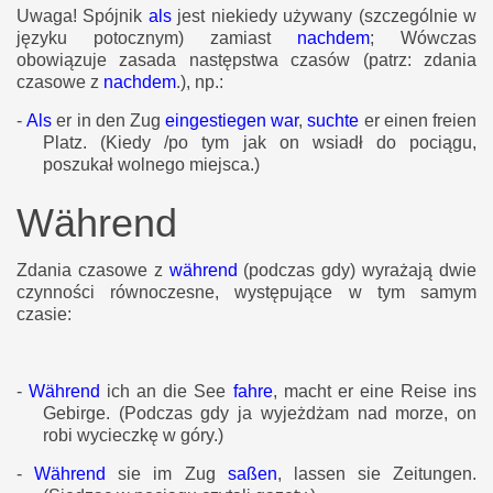
Uwaga! Spójnik
als
jest niekiedy używany (szczególnie w
języku potocznym) zamiast
nachdem
; Wówczas
obowiązuje zasada następstwa czasów (patrz: zdania
czasowe z
nachdem
.), np.:
-
Als
er in den Zug
eingestiegen war
,
suchte
er einen freien
Platz.
(Kiedy /po tym jak on wsiadł do pociągu,
poszukał wolnego miejsca.)
Während
Zdania czasowe z
während
(podczas gdy) wyrażają dwie
czynności równoczesne, występujące w tym samym
czasie:
-
Während
ich an die See
fahre
, macht er eine Reise ins
Gebirge.
(Podczas gdy ja wyjeżdżam nad morze, on
robi wycieczkę w góry.)
-
Während
sie im Zug
saßen
, lassen sie Zeitungen.