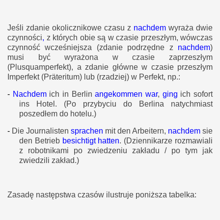
Jeśli zdanie okolicznikowe czasu z
nachdem
wyraża dwie
czynności
,
z których obie są w czasie przeszłym, wówczas
czynność wcześniejsza (zdanie podrzędne z
nachdem
)
musi być wyrażona w czasie zaprzeszłym
(Plusquamperfekt), a zdanie główne w czasie przeszłym
Imperfekt (Präteritum) lub (rzadziej) w Perfekt, np.:
-
Nachdem
ich in Berlin
angekommen war
,
ging
ich sofort
ins Hotel.
(Po przybyciu do Berlina natychmiast
poszedłem do hotelu.)
-
Die Journalisten
sprachen
mit den Arbeitern,
nachdem
sie
den Betrieb
besichtigt hatten
.
(Dziennikarze rozmawiali
z robotnikami po zwiedzeniu zakładu / po tym jak
zwiedzili zakład.)
Zasadę następstwa czasów ilustruje poniższa tabelka: