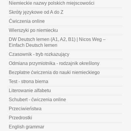
Niemieckie nazwy polskich miejscowości
Skróty językowe od A do Z
Ćwiczenia online
Wierszyki po niemiecku
DW Deutsch lernen (A1, A2, B1) | Nicos Weg –
Einfach Deutsch lernen
Czasownik - tryb rozkazujący
Odmiana przymiotnika - rodzajnik określony
Bezpłatne ćwiczenia do nauki niemieckiego
Test - strona bierna
Literowanie alfabetu
Schubert - ćwiczenia online
Przeciwieństwa
Przedrostki
English grammar