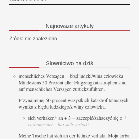
Najnowsze
artykuły
Źródła nie znaleziono
Słownictwo
na dziś
menschliches Versagen
–
błąd ludzki/wina człowieka
Mindestens 50 Prozent aller Flugzeugkatastrophen sind
auf menschliches Versagen zurückzuführen.
Przynajmniej 50 procent wszystkich katastrof lotniczych
wynika z błędu ludzkiego/z winy człowieka.
sich verhaken* an + 3
–
zaczepić/zahaczyć się o
*
verhakte sich - hat sich verhakt
Meine Tasche hat sich an der Klinke verhakt. Moja torba