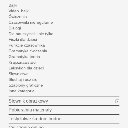
Bajki
Video_bajki
Ćwiczenia
Czasowniki nieregularne
Dialogi
Dla nauczycieli i nie tylko
Fiszki dla dzieci
Funkcje czasownika
Gramatyka ćwiczenia
Gramatyka teoria
Krajoznawstwo
Leksykon dla dzieci
Słownictwo
Słuchaj i ucz się
Szablony graficzne
Inne kategorie
Słownik obrazkowy
Pobieralnia materiały
Testy łatwe średnie trudne
Ćwiczenia online