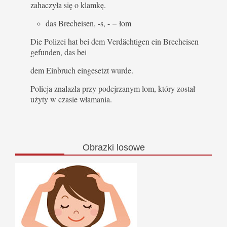
zahaczyła się o klamkę.
das Brecheisen, -s, -
–
łom
Die Polizei hat bei dem Verdächtigen ein Brecheisen
gefunden, das bei
dem Einbruch eingesetzt wurde.
Policja znalazła przy podejrzanym łom, który został
użyty w czasie włamania.
Obrazki
losowe