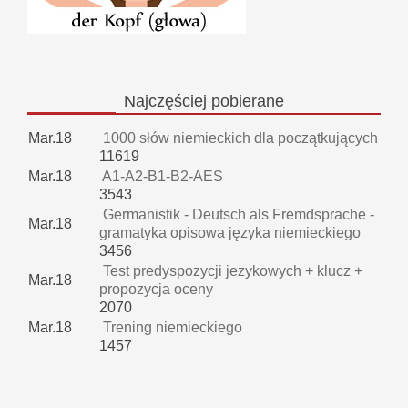
Najczęściej
pobierane
Mar.18
1000 słów niemieckich dla początkujących
11619
Mar.18
A1-A2-B1-B2-AES
3543
Germanistik - Deutsch als Fremdsprache -
Mar.18
gramatyka opisowa języka niemieckiego
3456
Test predyspozycji jezykowych + klucz +
Mar.18
propozycja oceny
2070
Mar.18
Trening niemieckiego
1457