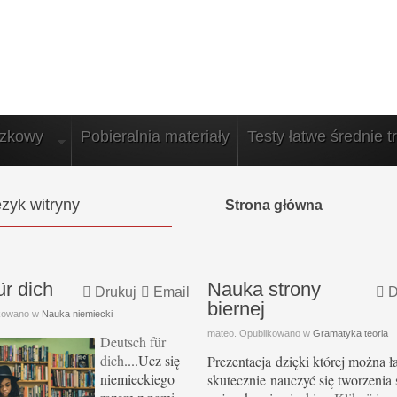
azkowy
Pobieralnia materiały
Testy łatwe średnie t
zyk witryny
Strona główna
ür dich
Nauka strony
Drukuj
Email
D
biernej
ikowano w
Nauka niemiecki
mateo. Opublikowano w
Gramatyka teoria
Deutsch für
dich
....Ucz się
Prezentacja dzięki której można ł
niemieckiego
skutecznie nauczyć się tworzenia 