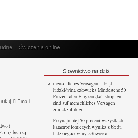
rudne
Ćwiczenia online
Słownictwo
na dziś
menschliches Versagen
–
błąd
ludzki/wina człowieka Mindestens 50
Prozent aller Flugzeugkatastrophen
rukuj
Email
sind auf menschliches Versagen
zurückzuführen.
Przynajmniej 50 procent wszystkich
atwo i
katastrof lotniczych wynika z błędu
strony biernej
ludzkiego/z winy człowieka.