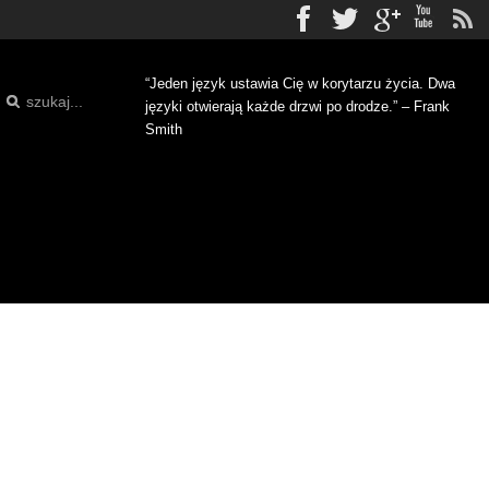
Facebook
Twitter
gplus
Yo
“Jeden język ustawia Cię w korytarzu życia. Dwa
języki otwierają każde drzwi po drodze.” – Frank
Smith