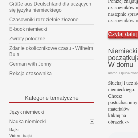
Poniżej znajduj
Grüße aus Deutschland dla uczących
czasowników ni
się języka niemieckiego
następnie spra
czasowników n
Czasowniki rozdzielnie złożone
E-book niemiecki
Czytaj dale
Zwroty potoczne
Zdanie okolicznikowe czasu - Wilhelm
Niemiecki
Bula
początkuj
W domu
German with Jenny
Rekcja czasownika
mateo. Opublikowa
Słuchaj i ucz si
niemieckiego.
Chcesz
Kategorie
tematyczne
posłuchać inn
materiałów
Język niemiecki
kliknij na
obrazek ->
Nauka niemiecki
Bajki
Video_bajki