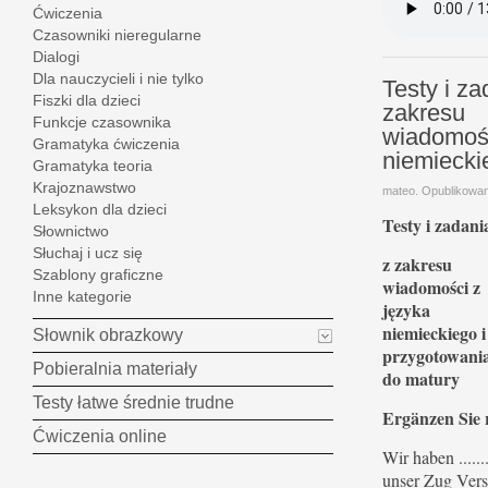
Ćwiczenia
Czasowniki nieregularne
Dialogi
Dla nauczycieli i nie tylko
Testy i za
Fiszki dla dzieci
zakresu
Funkcje czasownika
wiadomośc
Gramatyka ćwiczenia
niemiecki
Gramatyka teoria
Krajoznawstwo
mateo. Opublikowa
Leksykon dla dzieci
Testy i zadani
Słownictwo
Słuchaj i ucz się
z zakresu
Szablony graficzne
wiadomości z
Inne kategorie
języka
niemieckiego i
Słownik obrazkowy
przygotowani
Pobieralnia materiały
do matury
Testy łatwe średnie trudne
Ergänzen Sie r
Ćwiczenia online
Wir haben ......
unser Zug Vers