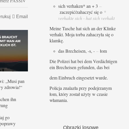
pobierz PASSIV
sich verhaken* an + 3
–
zaczepić/zahaczyć się o
*
rukuj
Email
verhakte sich - hat sich verhakt
Meine Tasche hat sich an der Klinke
verhakt. Moja torba zahaczyła się o
klamkę.
das Brecheisen, -s, -
–
łom
Die Polizei hat bei dem Verdächtigen
ein Brecheisen gefunden, das bei
dem Einbruch eingesetzt wurde.
wi: „Musi pan
y zdrowia!“
Policja znalazła przy podejrzanym
łom, który został użyty w czasie
uchen ihn
włamania.
erung
iaj go
 poprawy
Obrazki
losowe