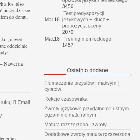
opisowa języka niemieckiego
hts los, also
3456
 pracy dziś się
Test predyspozycji
edłem do domu.
Mar.18
jezykowych + klucz +
propozycja oceny
2070
cku „nawet
Mar.18
Trening niemieckiego
ane oddzielnie
1457
łady:
 – Nawet na
Ostatnio
dodane
Tłumaczenie przysłów | maksym |
cytatów
Rekcje czasownika
rukuj
Email
Zwroty językowe przydatne na ustnym
w
egzaminie matu ralnym
d
Matura rozszerzona - zwroty
Dodatkowe zwroty matura rozszerzona
teuer im