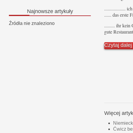
.................
Najnowsze
artykuły
...... das erste 
Źródła nie znaleziono
......... ihr ke
gute Restaurant
Czytaj dale
Więcej art
Niemieck
Ćwicz be