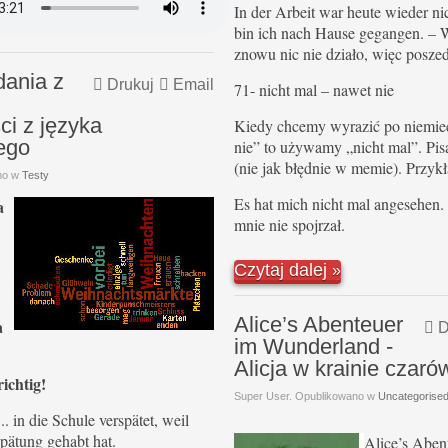
In der Arbeit war heute wieder nic
bin ich nach Hause gegangen. – W
znowu nic nie działo, więc posz
dania z
Drukuj
Email
71- nicht mal – nawet nie
i z języka
Kiedy chcemy wyrazić po niemie
ego
nie” to używamy „nicht mal”. Pis
(nie jak błędnie w memie). Przyk
no w
Testy
Es hat mich nicht mal angesehen.
a
mnie nie spojrzał.
Czytaj dalej
Alice’s Abenteuer
a
D
im Wunderland -
Alicja w krainie czaró
ichtig!
Super User. Opublikowano w
Uncategorise
... in die Schule verspätet, weil
pätung gehabt hat.
Alice’s Aben