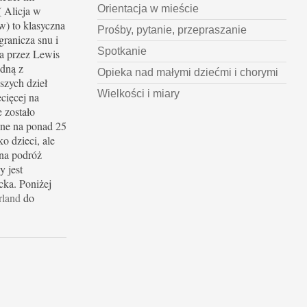
Orientacja w mieście
 Alicja w
w) to klasyczna
Prośby, pytanie, przepraszanie
granicza snu i
Spotkanie
a przez Lewis
edną z
Opieka nad małymi dziećmi i chorymi
szych dzieł
Wielkości i miary
ecięcej na
e zostało
ne na ponad 25
o dzieci, ale
na podróż
y jest
cka. Poniżej
rland
do