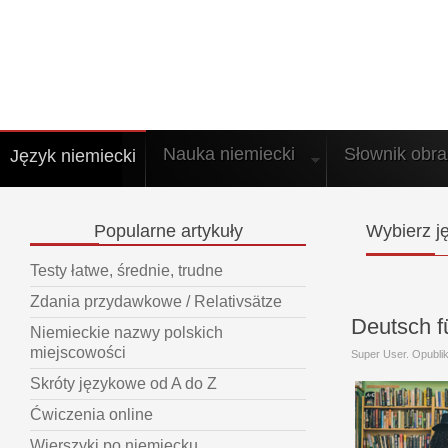
Nauka niemiecki
Słownik obr
Język niemiecki
Popularne
artykuły
Wybierz
ję
Testy łatwe, średnie, trudne
Zdania przydawkowe / Relativsätze
Deutsch f
Niemieckie nazwy polskich
miejscowości
Super User. Opubl
Skróty językowe od A do Z
Ćwiczenia online
Wierszyki po niemiecku