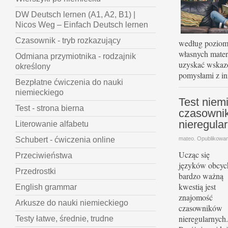
DW Deutsch lernen (A1, A2, B1) |
Nicos Weg – Einfach Deutsch lernen
Czasownik - tryb rozkazujący
według poziomu
własnych mater
Odmiana przymiotnika - rodzajnik
uzyskać wskazó
określony
pomysłami z i
Bezpłatne ćwiczenia do nauki
niemieckiego
Test niem
Test - strona bierna
czasownik
nieregula
Literowanie alfabetu
mateo. Opublikowa
Schubert - ćwiczenia online
Ucząc się
Przeciwieństwa
języków obcyc
Przedrostki
bardzo ważną
kwestią jest
English grammar
znajomość
Arkusze do nauki niemieckiego
czasowników
nieregularnych.
Testy łatwe, średnie, trudne