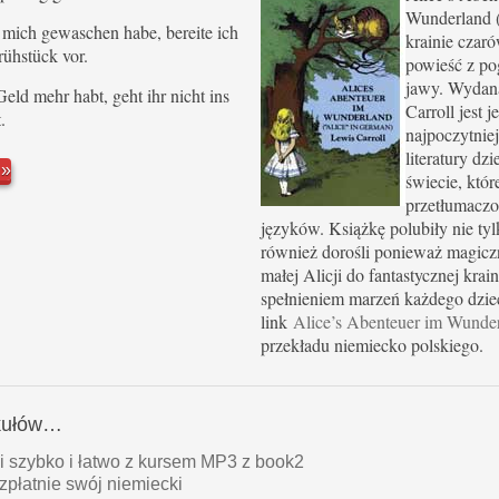
Wunderland (
. ich mich gewaschen habe, bereite ich
krainie czaró
Frühstück vor.
powieść z po
jawy. Wydan
in Geld mehr habt, geht ihr nicht ins
Carroll jest j
.
najpoczytniej
literatury dzi
j
świecie, któr
przetłumaczo
języków. Książkę polubiły nie tylk
również dorośli ponieważ magicz
małej Alicji do fantastycznej krain
spełnieniem marzeń każdego dzie
link
Alice’s Abenteuer im Wunde
przekładu niemiecko polskiego.
ykułów…
i szybko i łatwo z kursem MP3 z book2
zpłatnie swój niemiecki