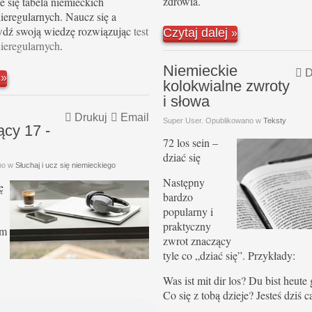
zdrowia.
e się tabela niemieckich
eregularnych. Naucz się a
wdź swoją wiedzę rozwiązując
test
Czytaj dalej
ieregularnych
.
Niemieckie
D
j
kolokwialne zwroty
i słowa
Drukuj
Email
Super User. Opublikowano w
Teksty
ący 17 -
72 los sein –
dziać się
no w
Słuchaj i ucz się niemieckiego
Następny
ę
bardzo
popularny i
praktyczny
ym
zwrot znaczący
tyle co „dziać się”. Przykłady:
Was ist mit dir los? Du bist heute
Co się z tobą dzieje? Jesteś dziś c