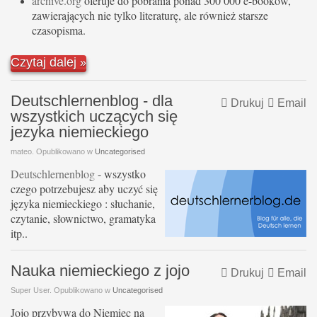
archive.org
oferuje do pobrania ponad 300 000 e-booków,
zawierających nie tylko literaturę, ale również starsze
czasopisma.
Czytaj dalej
Deutschlernenblog - dla
Drukuj
Email
wszystkich uczących się
jezyka niemieckiego
mateo. Opublikowano w
Uncategorised
Deutschlernenblog
- wszystko
czego potrzebujesz aby uczyć się
języka niemieckiego : słuchanie,
czytanie, słownictwo, gramatyka
itp..
Nauka niemieckiego z jojo
Drukuj
Email
Super User. Opublikowano w
Uncategorised
Jojo przybywa do Niemiec na