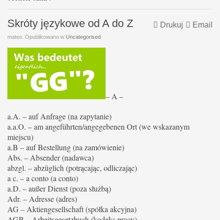
Skróty językowe od A do Z
Drukuj
Email
mateo. Opublikowano w
Uncategorised
– A –
a.A. – auf Anfrage (na zapytanie)
a.a.O. – am angeführten/angegebenen Ort (we wskazanym
miejscu)
a.B – auf Bestellung (na zamówienie)
Abs. – Absender (nadawca)
abzgl. – abzüglich (potrącając, odliczając)
a c. – a conto (a conto)
a.D. – außer Dienst (poza służbą)
Adr. – Adresse (adres)
AG – Aktiengesellschaft (spółka akcyjna)
AGB – Arbeitsgesetzbuch (kodeks pracy)