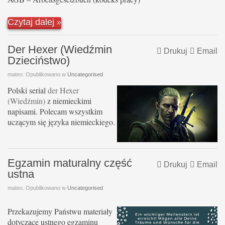
Czytaj dalej
Der Hexer (Wiedźmin
Drukuj
Email
Dzieciństwo)
mateo. Opublikowano w
Uncategorised
Polski serial
der Hexer
(Wiedźmin)
z niemieckimi
napisami. Polecam wszystkim
uczącym się języka niemieckiego.
Egzamin maturalny część
Drukuj
Email
ustna
mateo. Opublikowano w
Uncategorised
Przekazujemy Państwu materiały
dotyczące ustnego egzaminu