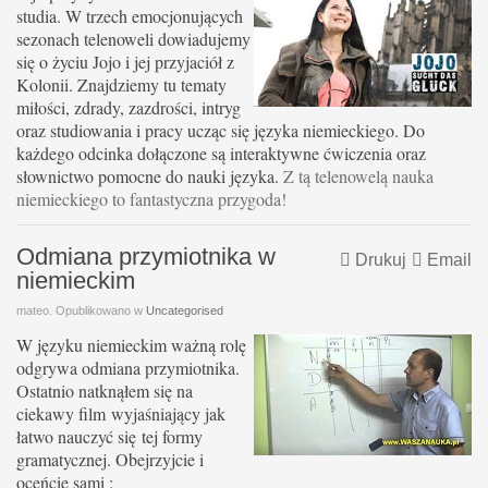
studia. W trzech emocjonujących
sezonach telenoweli dowiadujemy
się o życiu Jojo i jej przyjaciół z
Kolonii. Znajdziemy tu tematy
miłości, zdrady, zazdrości, intryg
oraz studiowania i pracy ucząc się języka niemieckiego. Do
każdego odcinka dołączone są interaktywne ćwiczenia oraz
słownictwo pomocne do nauki języka.
Z tą telenowelą nauka
niemieckiego to fantastyczna przygoda!
Odmiana przymiotnika w
Drukuj
Email
niemieckim
mateo. Opublikowano w
Uncategorised
W języku niemieckim ważną rolę
odgrywa odmiana przymiotnika.
Ostatnio natknąłem się na
ciekawy film wyjaśniający jak
łatwo nauczyć się tej formy
gramatycznej. Obejrzyjcie i
oceńcie sami :