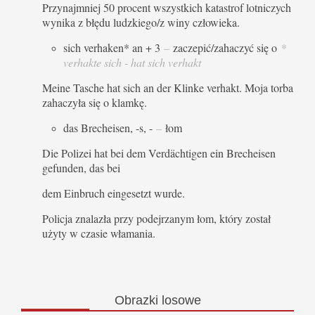
Przynajmniej 50 procent wszystkich katastrof lotniczych
wynika z błędu ludzkiego/z winy człowieka.
sich verhaken* an + 3
–
zaczepić/zahaczyć się o
*
verhakte sich - hat sich verhakt
Meine Tasche hat sich an der Klinke verhakt. Moja torba
zahaczyła się o klamkę.
das Brecheisen, -s, -
–
łom
Die Polizei hat bei dem Verdächtigen ein Brecheisen
gefunden, das bei
dem Einbruch eingesetzt wurde.
Policja znalazła przy podejrzanym łom, który został
użyty w czasie włamania.
Obrazki
losowe