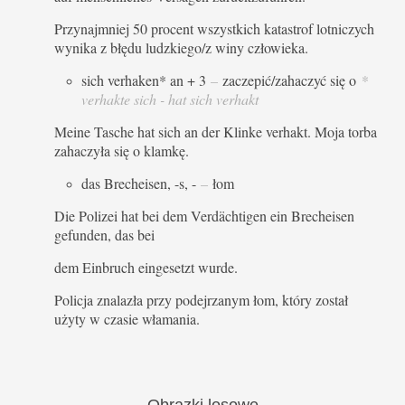
Przynajmniej 50 procent wszystkich katastrof lotniczych
wynika z błędu ludzkiego/z winy człowieka.
sich verhaken* an + 3
–
zaczepić/zahaczyć się o
*
verhakte sich - hat sich verhakt
Meine Tasche hat sich an der Klinke verhakt. Moja torba
zahaczyła się o klamkę.
das Brecheisen, -s, -
–
łom
Die Polizei hat bei dem Verdächtigen ein Brecheisen
gefunden, das bei
dem Einbruch eingesetzt wurde.
Policja znalazła przy podejrzanym łom, który został
użyty w czasie włamania.
Obrazki
losowe