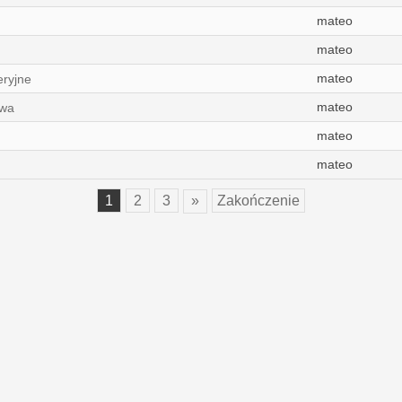
mateo
mateo
mateo
eryjne
mateo
owa
mateo
mateo
1
2
3
»
Zakończenie