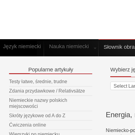
Język niemiecki
Nauka niemiecki
Słownik obr
Popularne
artykuły
Wybierz
ję
Testy łatwe, średnie, trudne
Zdania przydawkowe / Relativsätze
Niemieckie nazwy polskich
miejscowości
Energia,
Skróty językowe od A do Z
Ćwiczenia online
Niemiecko-pol
Wierszyki po niemiecku