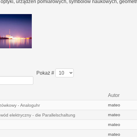
optyki, urządzeń pomiarowych, symbolów naukowych, geometrii
Pokaż #
Autor
mateo
zówkowy - Analoguhr
mateo
ód elektryczny - die Parallelschaltung
mateo
mateo