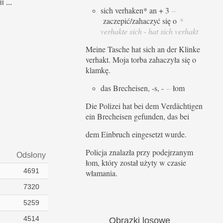
 ...
sich verhaken* an + 3
–
zaczepić/zahaczyć się o
*
verhakte sich - hat sich verhakt
Meine Tasche hat sich an der Klinke
verhakt. Moja torba zahaczyła się o
klamkę.
das Brecheisen, -s, -
–
łom
Die Polizei hat bei dem Verdächtigen
ein Brecheisen gefunden, das bei
dem Einbruch eingesetzt wurde.
Policja znalazła przy podejrzanym
Odsłony
łom, który został użyty w czasie
4691
włamania.
7320
5259
4514
Obrazki
losowe