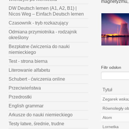
magnetyzmu, 
DW Deutsch lernen (A1, A2, B1) |
Nicos Weg – Einfach Deutsch lernen
Czasownik - tryb rozkazujący
Odmiana przymiotnika - rodzajnik
określony
Bezpłatne ćwiczenia do nauki
niemieckiego
Test - strona bierna
Filtr odsłon
Literowanie alfabetu
Schubert - ćwiczenia online
Przeciwieństwa
Tytuł
Przedrostki
Zegarek wska
English grammar
Równoległy obw
Arkusze do nauki niemieckiego
Atom
Testy łatwe, średnie, trudne
Lornetka