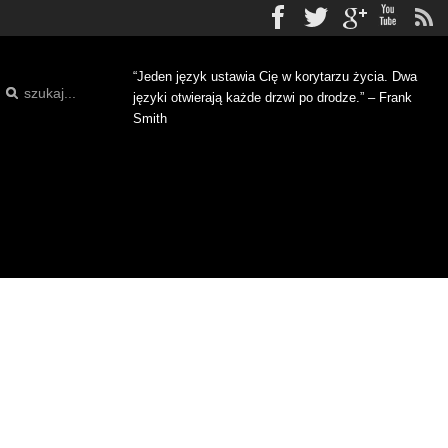
Facebook
Twitter
gplus
Yo
“Jeden język ustawia Cię w korytarzu życia. Dwa
języki otwierają każde drzwi po drodze.” – Frank
Smith