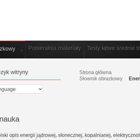
Pobieralnia materiały
Testy łatwe średnie t
azkowy
zyk witryny
Strona główna
Słownik obrazkowy
Ener
 nauka
ski opis energii jądrowej, słonecznej, kopalnianej, elektrycznoś