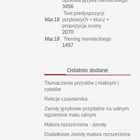
opisowa języka niemieckiego
3456
Test predyspozycji
Mar.18
jezykowych + klucz +
propozycja oceny
2070
Mar.18
Trening niemieckiego
1457
Ostatnio
dodane
Tłumaczenie przysłów | maksym |
cytatów
Rekcje czasownika
Zwroty językowe przydatne na ustnym
egzaminie matu ralnym
Matura rozszerzona - zwroty
Dodatkowe zwroty matura rozszerzona