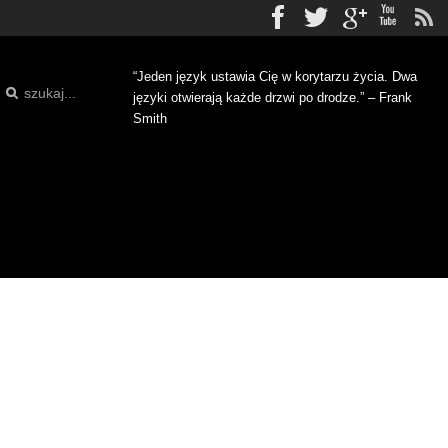
Facebook
Twitter
gplus
Yo
“Jeden język ustawia Cię w korytarzu życia. Dwa
języki otwierają każde drzwi po drodze.” – Frank
Smith