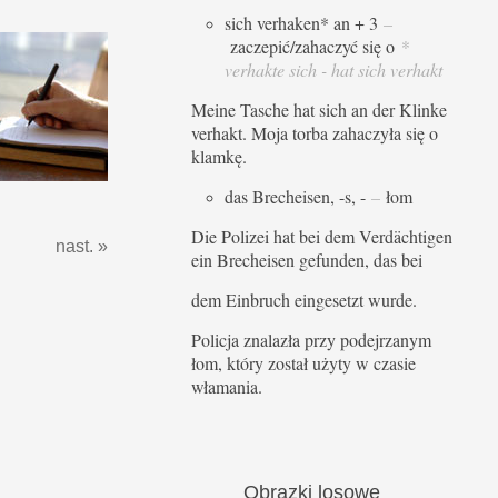
sich verhaken* an + 3
–
zaczepić/zahaczyć się o
*
verhakte sich - hat sich verhakt
Meine Tasche hat sich an der Klinke
verhakt. Moja torba zahaczyła się o
klamkę.
das Brecheisen, -s, -
–
łom
Die Polizei hat bei dem Verdächtigen
nast. »
ein Brecheisen gefunden, das bei
dem Einbruch eingesetzt wurde.
Policja znalazła przy podejrzanym
łom, który został użyty w czasie
włamania.
Obrazki
losowe