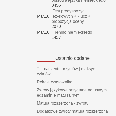
opisowa języka niemieckiego
3456
Test predyspozycji
Mar.18
jezykowych + klucz +
propozycja oceny
2070
Mar.18
Trening niemieckiego
1457
Ostatnio
dodane
Tłumaczenie przysłów | maksym |
cytatów
Rekcje czasownika
Zwroty językowe przydatne na ustnym
egzaminie matu ralnym
Matura rozszerzona - zwroty
Dodatkowe zwroty matura rozszerzona