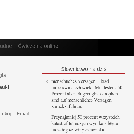
rudne
Ćwiczenia online
Słownictwo
na dziś
gia
menschliches Versagen
–
błąd
ludzki/wina człowieka Mindestens 50
auki
Prozent aller Flugzeugkatastrophen
sind auf menschliches Versagen
zurückzuführen.
rukuj
Email
Przynajmniej 50 procent wszystkich
katastrof lotniczych wynika z błędu
ludzkiego/z winy człowieka.