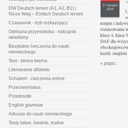
S
17 sierpień
DW Deutsch lernen (A1, A2, B1) |
2018
L
Nicos Weg – Einfach Deutsch lernen
o
tempie i indyw
Czasownik - tryb rozkazujący
różnicowania w
Odmiana przymiotnika - rodzajnik
klasy 4, klasa 5
określony
DAF dla wszys
Bezpłatne ćwiczenia do nauki
obcokrajowców.
niemieckiego
każdy znajdzie 
Test - strona bierna
« poprz.
Literowanie alfabetu
Schubert - ćwiczenia online
Przeciwieństwa
Przedrostki
English grammar
Arkusze do nauki niemieckiego
Testy łatwe, średnie, trudne