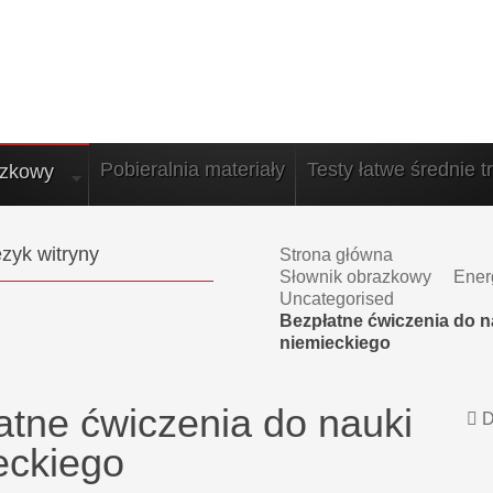
Pobieralnia materiały
Testy łatwe średnie t
azkowy
zyk witryny
Strona główna
Słownik obrazkowy
Ener
Uncategorised
Bezpłatne ćwiczenia do n
niemieckiego
atne ćwiczenia do nauki
D
eckiego