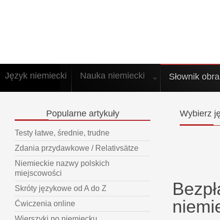
Język niemiecki
Nauka niemiecki
Słownik obr
Popularne
artykuły
Wybierz
ję
Testy łatwe, średnie, trudne
Zdania przydawkowe / Relativsätze
Niemieckie nazwy polskich
miejscowości
Bezpł
Skróty językowe od A do Z
niemi
Ćwiczenia online
Wierszyki po niemiecku