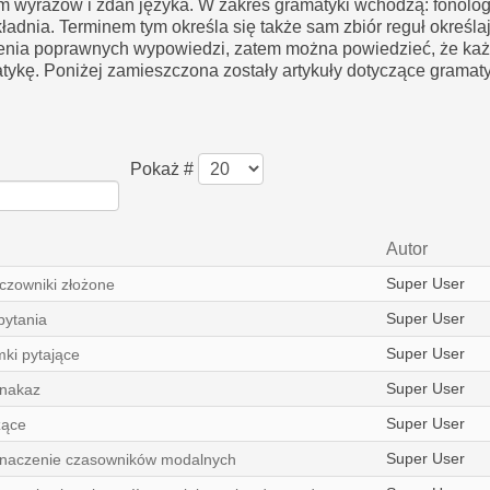
 wyrazów i zdań języka. W zakres gramatyki wchodzą: fonolog
kładnia. Terminem tym określa się także sam zbiór reguł określa
enia poprawnych wypowiedzi, zatem można powiedzieć, że każ
ykę. Poniżej zamieszczona zostały artykuły dotyczące gramaty
Pokaż #
Autor
Super User
czowniki złożone
Super User
pytania
Super User
mki pytające
Super User
 nakaz
Super User
zące
Super User
naczenie czasowników modalnych