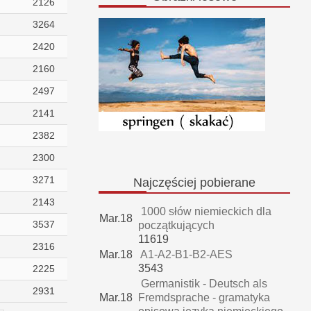
2126
3264
2420
2160
2497
2141
2382
2300
3271
Najczęściej
pobierane
2143
1000 słów niemieckich dla
Mar.18
3537
początkujących
11619
2316
Mar.18
A1-A2-B1-B2-AES
3543
2225
Germanistik - Deutsch als
2931
Mar.18
Fremdsprache - gramatyka