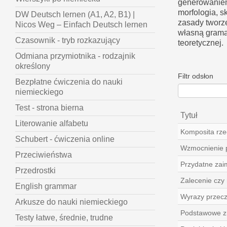
generowaniem
morfologia, s
DW Deutsch lernen (A1, A2, B1) |
zasady tworz
Nicos Weg – Einfach Deutsch lernen
własną gramat
Czasownik - tryb rozkazujący
teoretycznej.
Odmiana przymiotnika - rodzajnik
określony
Filtr odsłon
Bezpłatne ćwiczenia do nauki
niemieckiego
Test - strona bierna
Tytuł
Literowanie alfabetu
Komposita rze
Schubert - ćwiczenia online
Wzmocnienie 
Przeciwieństwa
Przydatne zai
Przedrostki
Zalecenie czy
English grammar
Wyrazy przec
Arkusze do nauki niemieckiego
Podstawowe z
Testy łatwe, średnie, trudne