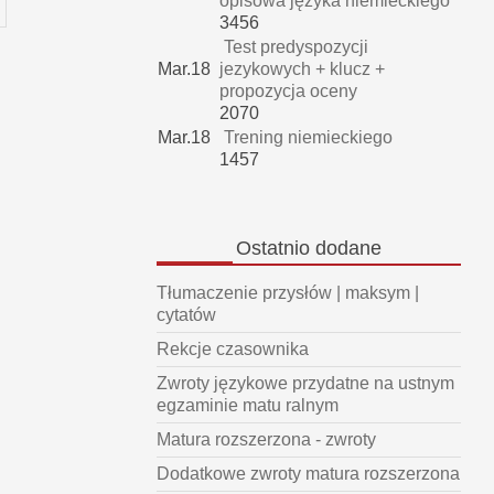
opisowa języka niemieckiego
3456
Test predyspozycji
Mar.18
jezykowych + klucz +
propozycja oceny
2070
Mar.18
Trening niemieckiego
1457
Ostatnio
dodane
Tłumaczenie przysłów | maksym |
cytatów
Rekcje czasownika
Zwroty językowe przydatne na ustnym
egzaminie matu ralnym
Matura rozszerzona - zwroty
Dodatkowe zwroty matura rozszerzona