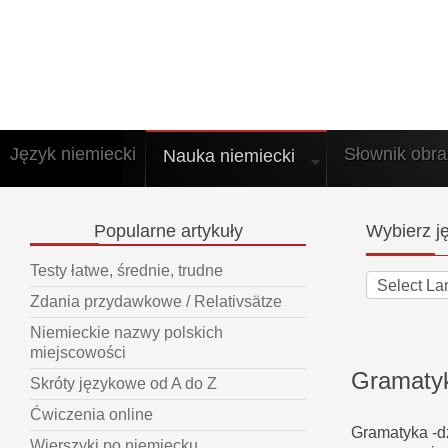
Język niemiecki
Słownik obr
Nauka niemiecki
Popularne
artykuły
Wybierz
ję
Testy łatwe, średnie, trudne
Zdania przydawkowe / Relativsätze
Niemieckie nazwy polskich
miejscowości
Gramatyk
Skróty językowe od A do Z
Ćwiczenia online
Gramatyka -dz
Wierszyki po niemiecku