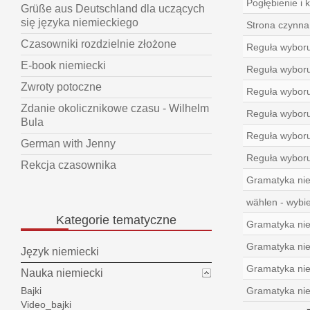
Pogłębienie i 
Grüße aus Deutschland dla uczących
się języka niemieckiego
Strona czynna
Czasowniki rozdzielnie złożone
Reguła wyboru 
E-book niemiecki
Reguła wyboru
Zwroty potoczne
Reguła wyboru
Zdanie okolicznikowe czasu - Wilhelm
Reguła wyboru
Bula
Reguła wyboru 
German with Jenny
Reguła wyboru
Rekcja czasownika
Gramatyka nie
wählen - wybi
Kategorie
tematyczne
Gramatyka nie
Gramatyka nie
Język niemiecki
Gramatyka nie
Nauka niemiecki
Gramatyka nie
Bajki
Video_bajki