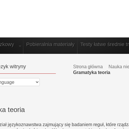
azkowy
Pobieralnia materiały
Testy łatwe średnie t
zyk witryny
Strona główna
Nauka ni
Gramatyka teoria
a teoria
iał językoznawstwa zajmujący się badaniem reguł, które rządz