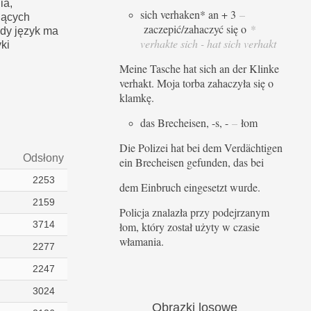
ia,
sich verhaken* an + 3
–
jących
zaczepić/zahaczyć się o
*
dy język ma
verhakte sich - hat sich verhakt
ki
Meine Tasche hat sich an der Klinke
verhakt. Moja torba zahaczyła się o
klamkę.
das Brecheisen, -s, -
–
łom
Die Polizei hat bei dem Verdächtigen
Odsłony
ein Brecheisen gefunden, das bei
2253
dem Einbruch eingesetzt wurde.
2159
Policja znalazła przy podejrzanym
3714
łom, który został użyty w czasie
włamania.
2277
2247
3024
Obrazki
losowe