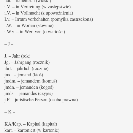
ital. – italienisch (włoski)
i.V. – in Vertretung (w zastępstwie)
i.V. – in Vollmacht (z upoważnienia)
I.v. – Irrtum vorbehalten (pomyłka zastrzeżona)
i.W. – in Worten (słownie)
i.W.v. – in Wert von (o wartości)
– J –
J. – Jahr (rok)
Jg. – Jahrgang (rocznik)
jhrl. – jährlich (rocznie)
jmd. – jemand (ktoś)
jmdm. – jemandem (komuś)
jmdn. – jemanden (kogoś)
jmds. – jemandes (czyjeś)
j.P. – juristische Person (osoba prawna)
– K –
KA/Kap. – Kapital (kapitał)
kart. – kartoniert (w kartonie)