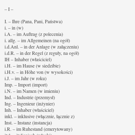
– I –
I. – Ihre (Pana, Pani, Państwa)
i. – in (w)
i.A. – im Auftrag (z polecenia)
i. allg. – im Allgemeinen (na ogół)
i.d.Anl. – in der Anlage (w załączeniu)
i.d.R. – in der Regel (z reguły, na ogół)
IH – Inhaber (właściciel)
i.H. – im Hause (w siedzibie)
i.H.v. – in Höhe von (w wysokości)
i.J. – im Jahr (w roku)
Imp. – Import (import)
i.N. – im Namen (w imieniu)
Ind. – Industrie (przemysł)
Ing. – Ingenieur (inżynier)
Inh. – Inhaber (właściciel)
inkl. – inklusive (włącznie, łącznie z)
Inst. – Instanz (instancja)
i.R. – im Ruhestand (emerytowany)