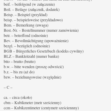
beif. – beifolgend (w załączeniu)
Beil. – Beilage (załącznik, dodatek)
Beisp. – Beispiel (przykład)
beisp. – beispielsweise (przykładowo)
Bem. – Bemerkung (uwaga)
Best.-Nr. – Bestellnummer (numer zamówienia)
betr. – betreffend (odnośnie)
Bev. – Bevollmächtigung (upoważnienie)
bezgl. – bezüglich (odnośnie)
BGB – Bürgerliches Gesetzbuch (kodeks cywilny)
BLZ – Bankleitzahl (numer banku)
btto – brutto (brutto)
b.w. – bitte wenden (proszę odwrócić)
b.z. – bis zu (aż do)
bzw. – beziehungsweise (względnie)
– C –
ca. – circa (około)
cbm – Kubikmeter (metr sześcienny)
ccm – Kubikzentimeter (centymetr sześciennny)