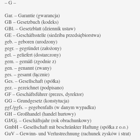
– G –
Gar. – Garantie (gwarancja)
GB – Gesetzbuch (kodeks)
GBl. – Gesetzblatt (dziennik ustaw)
GE – Geschäftsstelle (siedziba przedsiębiorstwa)
geb. – geboren (urodzony)
gegr. – gegründet (założony)
gel. – geliefert (dostarczony)
gem. – gemäß (zgodnie z)
gen. – genannt (zwany)
ges. – gesamt (łącznie)
Ges. – Gesellschaft (spółka)
gez. – gezeichnet (podpisano)
GF – Geschäftsführer (prezes, dyrektor)
GG – Grundgesetz (konstytucja)
ggf./ggfs. – gegebenfalls (w danym wypadku)
GH – Großhandel (handel hurtowy)
GJ/Gj. – Geschäftsjahr (rok obrachunkowy)
GmbH – Gesellschaft mit beschränkter Haftung (spółka z o.o.)
GuV – Gewinn- und Verlustrechnung (rachunek zysków i strat)