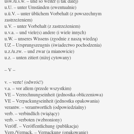
usw./u.s.w. – und so weiter (i tak dalej)
u.U. – unter Umständen (ewentualnie)
u.ü.V. – unter üblichem Vorbehalt (z powszechnym
zastrzeżeniem)
u.V. – unter Vorbehalt (z zastrzeżeniem)
u.v.a. – und viele(s) andere (i wiele innych)
u.W. – unseres Wissens (zgodnie z naszą wiedzą)
UZ – Ursprungszeugnis (świadectwo pochodzenia)
u.z./u.zw. – und zwar (a mianowicie)
u.z. – unten zitiert (niżej cytowany)
– V –
v. – verte! (odwróć!)
v.a. – vor allem (przede wszystkim)
VE – Verrechnungseinheit (jednostka obliczeniowa)
VE – Verpackungseinheit (jednostka opakowania)
verantw. – verantwortlich (odpowiedzialny)
verb. – verbindlich (wiążący)
verb. – verboten (wzbroniony)
Veröff. – Veröffentlichung (publikacja)
Verp./Verpack. – Verpackung (opakowanie)