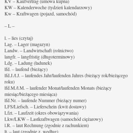
KV – Kaufvertrag (umowa kupna)
KW – Kalenderwoche (tydzień kalendarzowy)
Kw – Kraftwagen (pojazd, samochód)
– L –
l. – lies (czytaj)
Lag. – Lager (magazyn)
Landw. – Landwirtschaft (rolnictwo)
langfr. – langfristig (długoterminowy)
Ldg. – Ladung (ładunek)
lfd. – laufend (bieżący)
lfd.J./l.J. – laufendes Jahr/laufenden Jahres (bieżący rok/bieżącego
roku)
lfd.M./l.M. – laufender Monat/laufenden Monats (bieżący
miesiąc/bieżącego miesiąca)
lfd.Nr. – laufende Nummer (bieżący numer)
LFS/Liefsch. – Lieferschein (kwit dostawy)
Lfzt. – Laufzeit (okres obowiązywania)
Lkw/LKW – Lastkraftwagen (samochód ciężarowy)
l.R. – laut Rechnung (zgodnie z rachunkiem)
lt. – laut (zgodnie z, według)