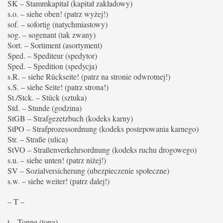
SK – Stammkapital (kapitał zakładowy)
s.o. – siehe oben! (patrz wyżej!)
sof. – sofortig (natychmiastowy)
sog. – sogenant (tak zwany)
Sort. – Sortiment (asortyment)
Sped. – Spediteur (spedytor)
Sped. – Spedition (spedycja)
s.R. – siehe Rückseite! (patrz na stronie odwrotnej!)
s.S. – siehe Seite! (patrz strona!)
St./Stck. – Stück (sztuka)
Std. – Stunde (godzina)
StGB – Strafgezetzbuch (kodeks karny)
StPO – Strafprozessordnung (kodeks postepowania karnego)
Str. – Straße (ulica)
StVO – Straßenverkehrsordnung (kodeks ruchu drogowego)
s.u. – siehe unten! (patrz niżej!)
SV – Sozialversicherung (ubezpieczenie społeczne)
s.w. – siehe weiter! (patrz dalej!)
– T –
t – Tonne (tona)