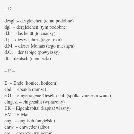
– D –
desgl. – desgleichen (temu podobne)
dgl. – dergleichen (tym podobne)
d.h. – das heißt (to znaczy)
d.j. – dieses Jahres (tego roku)
d.M. – dieses Monats (tego miesiąca)
d.O. – der Obige (powyższy)
dt. – deutsch (niemiecki)
– E –
E. – Ende (koniec, końcem)
ebd. – ebenda (tamże)
e.G. – eingetragene Gesellschaft (spółka zarejestrowana)
eingez. – eingezahlt (wpłacony)
EK – Eigenkapital (kapitał własny)
EM – E-Mail
engl. – englisch (angielski)
entw. – entweder (albo)
erg. – ergänze (uzupełnij)