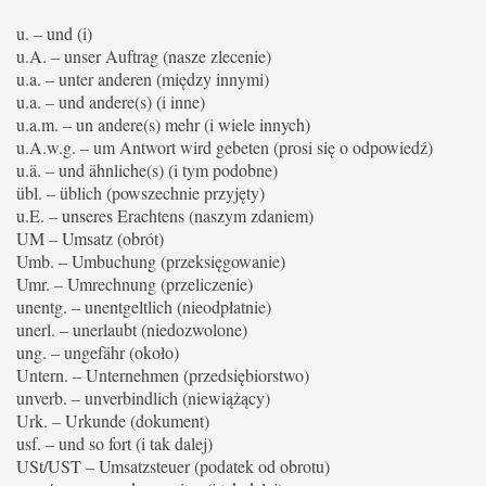
u. – und (i)
u.A. – unser Auftrag (nasze zlecenie)
u.a. – unter anderen (między innymi)
u.a. – und andere(s) (i inne)
u.a.m. – un andere(s) mehr (i wiele innych)
u.A.w.g. – um Antwort wird gebeten (prosi się o odpowiedź)
u.ä. – und ähnliche(s) (i tym podobne)
übl. – üblich (powszechnie przyjęty)
u.E. – unseres Erachtens (naszym zdaniem)
UM – Umsatz (obrót)
Umb. – Umbuchung (przeksięgowanie)
Umr. – Umrechnung (przeliczenie)
unentg. – unentgeltlich (nieodpłatnie)
unerl. – unerlaubt (niedozwolone)
ung. – ungefähr (około)
Untern. – Unternehmen (przedsiębiorstwo)
unverb. – unverbindlich (niewiążący)
Urk. – Urkunde (dokument)
usf. – und so fort (i tak dalej)
USt/UST – Umsatzsteuer (podatek od obrotu)