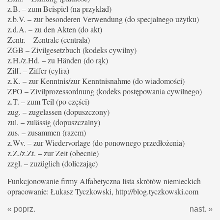
z.B. – zum Beispiel (na przykład)
z.b.V. – zur besonderen Verwendung (do specjalnego użytku)
z.d.A. – zu den Akten (do akt)
Zentr. – Zentrale (centrala)
ZGB – Zivilgesetzbuch (kodeks cywilny)
z.H./z.Hd. – zu Händen (do rąk)
Ziff. – Ziffer (cyfra)
z.K. – zur Kenntnis/zur Kenntnisnahme (do wiadomości)
ZPO – Zivilprozessordnung (kodeks postępowania cywilnego)
z.T. – zum Teil (po części)
zug. – zugelassen (dopuszczony)
zul. – zulässig (dopuszczalny)
zus. – zusammen (razem)
z.Wv. – zur Wiedervorlage (do ponownego przedłożenia)
z.Z./z.Zt. – zur Zeit (obecnie)
zzgl. – zuzüglich (doliczając)
Funkcjonowanie firmy Alfabetyczna lista skrótów niemieckich
opracowanie: Łukasz Tyczkowski, http://blog.tyczkowski.com
« poprz.
nast. »