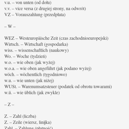
v.u. – von unten (od dołu)
v.v. – vice versa (z drugiej strony, na odwrót)
VZ – Vorauszahlung (przedpłata)
– W –
WEZ – Westeuropäische Zeit (czas zachodnioeuropejski)
Wirtsch. – Wirtschaft (gospodarka)
wiss. – wissenschaftlich (naukowy)
Wo. – Woche (tydzień)
w.o. – wie oben (jak wyżej)
w.o.a. – wie oben angeführt (jak podano wyżej)
wöch. – wöchentlich (tygodniowo)
w.u. – wie unten (jak niżej)
WUSt. – Warenumsatzsteuer (podatek od obrotu towarami)
w.ü. – wie üblich (jak zwykle)
– Z –
Z. – Zahl (liczba)
Z. – Zeile (wiersz, linijka)
Zahl. – Zahlung (płatność)