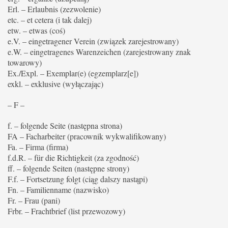
Erl. – Erlaubnis (zezwolenie)
etc. – et cetera (i tak dalej)
etw. – etwas (coś)
e.V. – eingetragener Verein (związek zarejestrowany)
e.W. – eingetragenes Warenzeichen (zarejestrowany znak
towarowy)
Ex./Expl. – Exemplar(e) (egzemplarz[e])
exkl. – exklusive (wyłączając)
– F –
f. – folgende Seite (następna strona)
FA – Facharbeiter (pracownik wykwalifikowany)
Fa. – Firma (firma)
f.d.R. – für die Richtigkeit (za zgodność)
ff. – folgende Seiten (następne strony)
F.f. – Fortsetzung folgt (ciąg dalszy nastąpi)
Fn. – Familienname (nazwisko)
Fr. – Frau (pani)
Frbr. – Frachtbrief (list przewozowy)