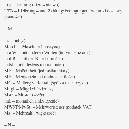
Ltg. – Leifung (kierownictwo)
LZB – Lieferungs- und Zahlungsbedingungen (warunki dostawy i
płatności)
– M –
m. – mit (z)
Masch. – Maschine (maszyna)
m.a.W. – mit anderen Worten (innymi słowami)
m.d.B. – mit der Bitte (z prośbą)
mdst. – mindestens (co najmniej)
ME – Maßeinheit (jednostka miary)
ME – Mengeneinheit (jednostka ilości)
MG – Muttergesellschaft (spółka macierzysta)
Mitgl. – Mitglied (członek)
Mstr. – Muster (wzór)
mtl. – monatlich (miesięcznie)
MWST/MwSt. – Mehrwertsteuer (podatek VAT
Mz. – Mehrzahl (większość)
– N –