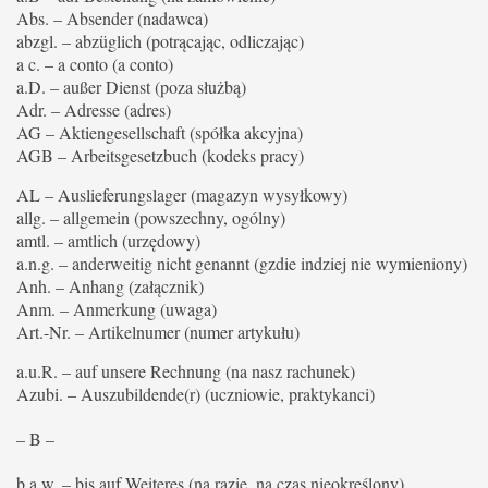
Abs. – Absender (nadawca)
abzgl. – abzüglich (potrącając, odliczając)
a c. – a conto (a conto)
a.D. – außer Dienst (poza służbą)
Adr. – Adresse (adres)
AG – Aktiengesellschaft (spółka akcyjna)
AGB – Arbeitsgesetzbuch (kodeks pracy)
AL – Auslieferungslager (magazyn wysyłkowy)
allg. – allgemein (powszechny, ogólny)
amtl. – amtlich (urzędowy)
a.n.g. – anderweitig nicht genannt (gzdie indziej nie wymieniony)
Anh. – Anhang (załącznik)
Anm. – Anmerkung (uwaga)
Art.-Nr. – Artikelnumer (numer artykułu)
a.u.R. – auf unsere Rechnung (na nasz rachunek)
Azubi. – Auszubildende(r) (uczniowie, praktykanci)
– B –
b.a.w. – bis auf Weiteres (na razie, na czas nieokreślony)