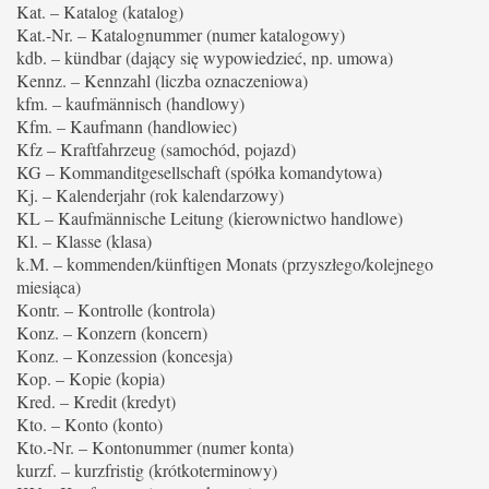
Kat. – Katalog (katalog)
Kat.-Nr. – Katalognummer (numer katalogowy)
kdb. – kündbar (dający się wypowiedzieć, np. umowa)
Kennz. – Kennzahl (liczba oznaczeniowa)
kfm. – kaufmännisch (handlowy)
Kfm. – Kaufmann (handlowiec)
Kfz – Kraftfahrzeug (samochód, pojazd)
KG – Kommanditgesellschaft (spółka komandytowa)
Kj. – Kalenderjahr (rok kalendarzowy)
KL – Kaufmännische Leitung (kierownictwo handlowe)
Kl. – Klasse (klasa)
k.M. – kommenden/künftigen Monats (przyszłego/kolejnego
miesiąca)
Kontr. – Kontrolle (kontrola)
Konz. – Konzern (koncern)
Konz. – Konzession (koncesja)
Kop. – Kopie (kopia)
Kred. – Kredit (kredyt)
Kto. – Konto (konto)
Kto.-Nr. – Kontonummer (numer konta)
kurzf. – kurzfristig (krótkoterminowy)