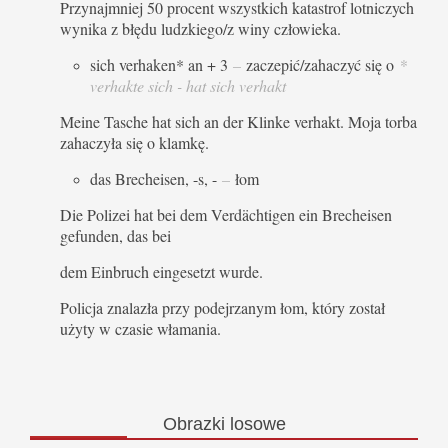
Przynajmniej 50 procent wszystkich katastrof lotniczych
wynika z błędu ludzkiego/z winy człowieka.
sich verhaken* an + 3
–
zaczepić/zahaczyć się o
*
verhakte sich - hat sich verhakt
Meine Tasche hat sich an der Klinke verhakt. Moja torba
zahaczyła się o klamkę.
das Brecheisen, -s, -
–
łom
Die Polizei hat bei dem Verdächtigen ein Brecheisen
gefunden, das bei
dem Einbruch eingesetzt wurde.
Policja znalazła przy podejrzanym łom, który został
użyty w czasie włamania.
Obrazki
losowe