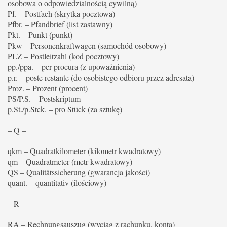
osobowa o odpowiedzialnością cywilną)
Pf. – Postfach (skrytka pocztowa)
Pfbr. – Pfandbrief (list zastawny)
Pkt. – Punkt (punkt)
Pkw – Personenkraftwagen (samochód osobowy)
PLZ – Postleitzahl (kod pocztowy)
pp./ppa. – per procura (z upoważnienia)
p.r. – poste restante (do osobistego odbioru przez adresata)
Proz. – Prozent (procent)
PS/P.S. – Postskriptum
p.St./p.Stck. – pro Stück (za sztukę)
– Q –
qkm – Quadratkilometer (kilometr kwadratowy)
qm – Quadratmeter (metr kwadratowy)
QS – Qualitätssicherung (gwarancja jakości)
quant. – quantitativ (ilościowy)
– R –
RA – Rechnungsauszug (wyciąg z rachunku, konta)