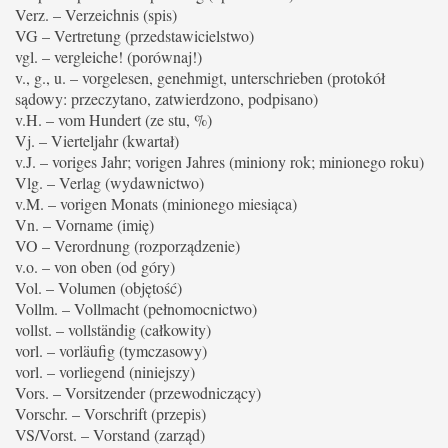
Verz. – Verzeichnis (spis)
VG – Vertretung (przedstawicielstwo)
vgl. – vergleiche! (porównaj!)
v., g., u. – vorgelesen, genehmigt, unterschrieben (protokół
sądowy: przeczytano, zatwierdzono, podpisano)
v.H. – vom Hundert (ze stu, %)
Vj. – Vierteljahr (kwartał)
v.J. – voriges Jahr; vorigen Jahres (miniony rok; minionego roku)
Vlg. – Verlag (wydawnictwo)
v.M. – vorigen Monats (minionego miesiąca)
Vn. – Vorname (imię)
VO – Verordnung (rozporządzenie)
v.o. – von oben (od góry)
Vol. – Volumen (objętość)
Vollm. – Vollmacht (pełnomocnictwo)
vollst. – vollständig (całkowity)
vorl. – vorläufig (tymczasowy)
vorl. – vorliegend (niniejszy)
Vors. – Vorsitzender (przewodniczący)
Vorschr. – Vorschrift (przepis)
VS/Vorst. – Vorstand (zarząd)