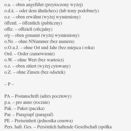
o.a. – oben angeführt (przytoczony wyżej)
o.d.ä. – oder dem ähnliche(s) (lub temy podobne/y)
o.e. – oben erwähnt (wyżej wymieniony)
öffentl. – öffentlich (publiczny)
offiz. – offiziell (oficjalny)
o/g – oben genannt (wyżej wymieniony)
o.Nr. – ohne NNummer (bez numeru)
o.O.u.J. – ohne Ort und Jahr (bez miejsca i roku)
Ord. – Order (zamówienie)
o.W. – ohne Wert (bez wartości)
o.z. – oben zitiert (wyżej cytowany)
o.Z. – ohne Zinsen (bez odsetek)
– P –
PA – Postanschrift (adres pocztowy)
p.a. – pro anno (rocznie)
Pak. – Paket (paczka)
Par. – Paragrapf (paragraf)
PE – Preiseinheit (jednostka cenowa)
Pers. haft. Ges. – Persönlich haftende Gesellschaft (spółka