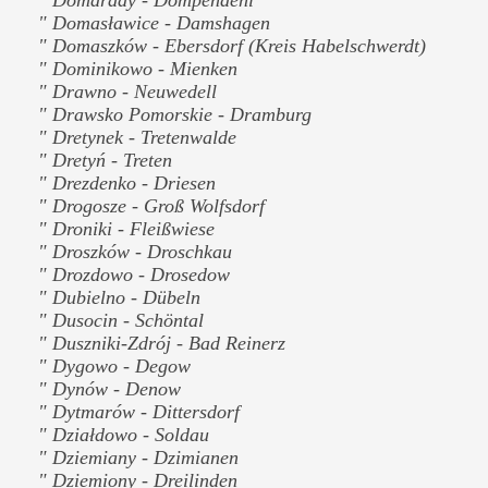
" Domasławice - Damshagen
" Domaszków - Ebersdorf (Kreis Habelschwerdt)
" Dominikowo - Mienken
" Drawno - Neuwedell
" Drawsko Pomorskie - Dramburg
" Dretynek - Tretenwalde
" Dretyń - Treten
" Drezdenko - Driesen
" Drogosze - Groß Wolfsdorf
" Droniki - Fleißwiese
" Droszków - Droschkau
" Drozdowo - Drosedow
" Dubielno - Dübeln
" Dusocin - Schöntal
" Duszniki-Zdrój - Bad Reinerz
" Dygowo - Degow
" Dynów - Denow
" Dytmarów - Dittersdorf
" Działdowo - Soldau
" Dziemiany - Dzimianen
" Dziemiony - Dreilinden