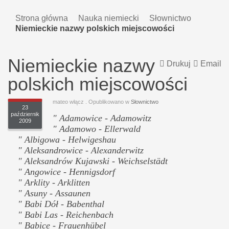
Strona główna
Nauka niemiecki
Słownictwo
Niemieckie nazwy polskich miejscowości
Niemieckie nazwy
Drukuj
Email
polskich miejscowości
mateo włącz
. Opublikowano w
Słownictwo
23
październik
" Adamowice - Adamowitz
2009
" Adamowo - Ellerwald
" Albigowa - Helwigeshau
" Aleksandrowice - Alexanderwitz
" Aleksandrów Kujawski - Weichselstädt
" Angowice - Hennigsdorf
" Arklity - Arklitten
" Asuny - Assaunen
" Babi Dół - Babenthal
" Babi Las - Reichenbach
" Babice - Frauenhübel