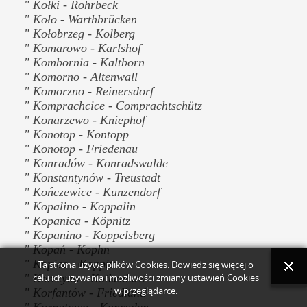
" Kołki - Rohrbeck
" Koło - Warthbrücken
" Kołobrzeg - Kolberg
" Komarowo - Karlshof
" Kombornia - Kaltborn
" Komorno - Altenwall
" Komorzno - Reinersdorf
" Komprachcice - Comprachtschütz
" Konarzewo - Kniephof
" Konotop - Kontopp
" Konotop - Friedenau
" Konradów - Konradswalde
" Konstantynów - Treustadt
" Kończewice - Kunzendorf
" Kopalino - Koppalin
" Kopanica - Köpnitz
" Kopanino - Koppelsberg
" Kopań - Kophn
" Kopice - Koppitz
Ta strona używa plików Cookies. Dowiedz się więcej o
" Korczyna - Kotkenhaw
celu ich używania i możliwości zmiany ustawień Cookies
" Korfantów - Friedland
w przeglądarce.
" Kornatowo - Konraden