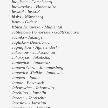
" Inoujście - Camelsberg
" Inowrocław - Hohensalza
" Inwałd - Inwald
" Ińsko - Nörenberg
" Iwiny - Oldern
" Izbica Kujawska - Mühlental
" Jabłonowo Pomorskie - Goßlershausen
" Jacinki - Jatzingen
" Jaglisko - Diebelbruch
" Jagniątków - Agnetendorf
" Jaksonów - Jackschönau
" Jakuszyce - Jakobsthal
" Janiewice - Jannewitz
" Janowa Góra - Johannesberg
" Janowice Wielkie - Jannowitz
" Janowo - Janau
" Jantar - Pasewark
" Jaborowice - Jaborowitz
" Jarchlino - Jarchlin
" Jarocin - Jarotschin
" Jarosław - Jaroslau
" Jarosławiec - Jershöft