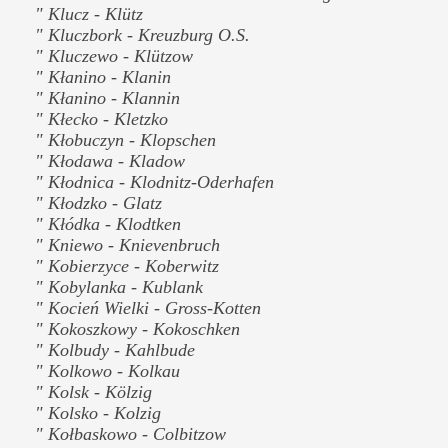
" Klucz - Klütz
" Kluczbork - Kreuzburg O.S.
" Kluczewo - Klützow
" Kłanino - Klanin
" Kłanino - Klannin
" Kłecko - Kletzko
" Kłobuczyn - Klopschen
" Kłodawa - Kladow
" Kłodnica - Klodnitz-Oderhafen
" Kłodzko - Glatz
" Kłódka - Klodtken
" Kniewo - Knievenbruch
" Kobierzyce - Koberwitz
" Kobylanka - Kublank
" Kocień Wielki - Gross-Kotten
" Kokoszkowy - Kokoschken
" Kolbudy - Kahlbude
" Kolkowo - Kolkau
" Kolsk - Kölzig
" Kolsko - Kolzig
" Kołbaskowo - Colbitzow