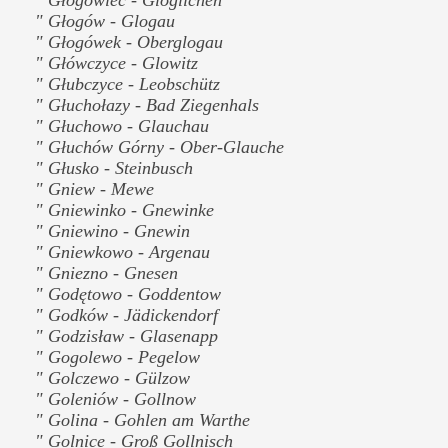
" Głogów - Glogau
" Głogówek - Oberglogau
" Główczyce - Glowitz
" Głubczyce - Leobschütz
" Głuchołazy - Bad Ziegenhals
" Głuchowo - Glauchau
" Głuchów Górny - Ober-Glauche
" Głusko - Steinbusch
" Gniew - Mewe
" Gniewinko - Gnewinke
" Gniewino - Gnewin
" Gniewkowo - Argenau
" Gniezno - Gnesen
" Godętowo - Goddentow
" Godków - Jädickendorf
" Godzisław - Glasenapp
" Gogolewo - Pegelow
" Golczewo - Gülzow
" Goleniów - Gollnow
" Golina - Gohlen am Warthe
" Golnice - Groß Gollnisch