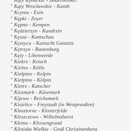
" Kąty Wrocławskie - Kanth
" Kcynia - Exin
" Kępki - Zeyer
" Kępno - Kempen
" Kędzierzyn - Kandrzin
" Kęsza - Kantschau
" Kęszyca - Kainscht Gantzitz
" Kętrzyn - Rastenburg
" Kęty - Libenwerde
" Kiekrz - Ketsch
" Kielno - Kölln
" Kiełpino - Kelpin
" Kiełpino - Kölpin
" Kietrz - Katscher
" Kiezmark - Käsemark
" Kijewo - Reichsmark
" Kisielice - Freystadt (in Westpreußen)
" Klasztorne - Klosterfelde
" Kleszczewo - Wilhelmshorst
" Kletno - Klessengrund
" Kliniska Wielkie - Groß Christinenberg