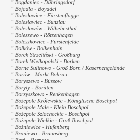
" Bogdaniec - Dühringsdorf
" Bojadła - Boyadel
" Bolesławice - Fürstenflagge
" Bolesławiec - Bunzlau
" Bolesławów - Wilhelmsthal
" Boleszewo - Rötzenhagen
" Boleszkowice - Fürstenfelde
" Bolków - Bolkenhain
" Borek Strzeliński - Großburg
" Borek Wielkopolski - Borken
" Borne Sulinowo - Groß Born / Kasernengelände
" Borów - Markt Bohrau
" Boryszewo - Büssow
" Boryty - Boritten
" Borzyszkowo - Renkenhagen
" Bożepole Królewskie - Königlische Boschpol
" Bożepole Małe - Klein Boschpol
" Bożepole Szlacheckie - Boschpol
" Bożepole Wielkie - Groß Boschpol
" Bożniewice - Hufenberg
" Braniewo - Braunsberg
" Breń - Bernsee