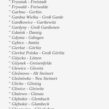
" Frysztak - Freistadt
" Frywałd - Freiwalde
" Garbno - Gerbin
" Gardna Wielka - Groß Garde
" Gardkowice - Gartkewitz
" Gardyny - Groß Gardienen
" Gdańsk - Danzig
" Gdynia - Gdingen
" Gębice - Amtitz
" Gierłoż - Görlitz
" Gierłoż Polska - Groß Görlitz
" Giżycko - Lötzen
" Giżynek - Greisenfelde
" Glewice - Glewitz
" Gleźnowo - Alt Steinort
" Gleźnówko - Neu Steinort
" Glicko - Glietzig
" Gliwice - Gleiwitz
" Głażewo - Glasau
" Głębokie - Glembuch
" Głębokie - Glambeck
" Głogowiec - Glöglichen