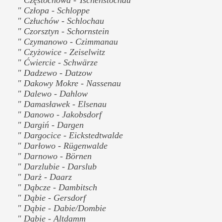
" Człopa - Schloppe
" Człuchów - Schlochau
" Czorsztyn - Schornstein
" Czymanowo - Czimmanau
" Czyżowice - Zeiselwitz
" Ćwiercie - Schwärze
" Dadzewo - Datzow
" Dakowy Mokre - Nassenau
" Dalewo - Dahlow
" Damasławek - Elsenau
" Danowo - Jakobsdorf
" Dargiń - Dargen
" Dargocice - Eickstedtwalde
" Darłowo - Rügenwalde
" Darnowo - Börnen
" Darzlubie - Darslub
" Darż - Daarz
" Dąbcze - Dambitsch
" Dąbie - Gersdorf
" Dąbie - Dabie/Dombie
" Dąbie - Altdamm