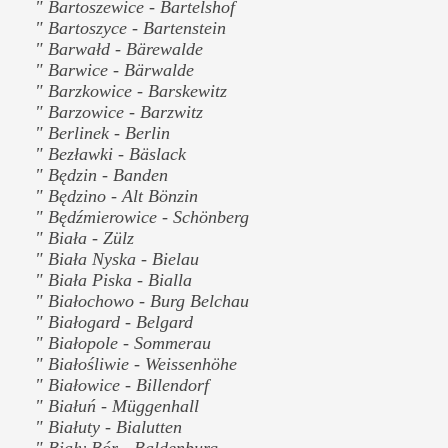
" Bartoszewice - Bartelshof
" Bartoszyce - Bartenstein
" Barwałd - Bärewalde
" Barwice - Bärwalde
" Barzkowice - Barskewitz
" Barzowice - Barzwitz
" Berlinek - Berlin
" Bezławki - Bäslack
" Będzin - Banden
" Będzino - Alt Bönzin
" Będźmierowice - Schönberg
" Biała - Zülz
" Biała Nyska - Bielau
" Biała Piska - Bialla
" Białochowo - Burg Belchau
" Białogard - Belgard
" Białopole - Sommerau
" Białośliwie - Weissenhöhe
" Białowice - Billendorf
" Białuń - Müggenhall
" Białuty - Bialutten
" Biały Bór - Baldenburg