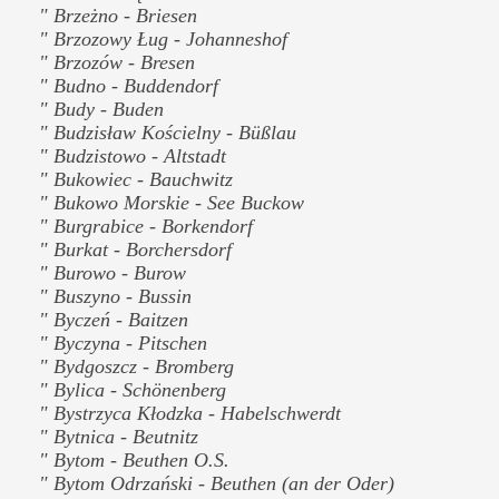
" Brzeżno - Briesen
" Brzozowy Ług - Johanneshof
" Brzozów - Bresen
" Budno - Buddendorf
" Budy - Buden
" Budzisław Kościelny - Büßlau
" Budzistowo - Altstadt
" Bukowiec - Bauchwitz
" Bukowo Morskie - See Buckow
" Burgrabice - Borkendorf
" Burkat - Borchersdorf
" Burowo - Burow
" Buszyno - Bussin
" Byczeń - Baitzen
" Byczyna - Pitschen
" Bydgoszcz - Bromberg
" Bylica - Schönenberg
" Bystrzyca Kłodzka - Habelschwerdt
" Bytnica - Beutnitz
" Bytom - Beuthen O.S.
" Bytom Odrzański - Beuthen (an der Oder)