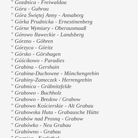
" Gozdnica - Freiwaldau
" Góra - Guhrau
" Góra Świętej Anny - Annaberg
" Górka Prudnicka - Ernestinenberg
" Górne Wymiary - Oberausmaaß
" Górowo Iławeckie - Landsberg
" Górzno - Göhren
" Górzyca - Göritz
" Górsko - Görshagen
" Góścikowo - Paradies
" Grabina - Gershain
" Grabina-Duchowne - Mönchengrebin
" Grabiny-Zameczek - Herrengrebin
" Grabnica - Gräbnitzfelde
" Grabowo - Buchholz
" Grabowo - Bredow / Grabow
" Grabowo Kościerskie - Alt Grabau
" Grabowska Huta - Grabausche Hütte
" Grabów nad Prosną - Grabow
" Grabówko - Neu Grabau
" Grabówno - Grabau
" Granica - Karlsthal