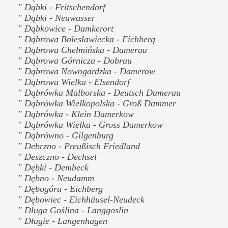
" Dąbki - Fritschendorf
" Dąbki - Neuwasser
" Dąbkowice - Damkerort
" Dąbrowa Bolesławiecka - Eichberg
" Dąbrowa Chełmińska - Damerau
" Dąbrowa Górnicza - Dobrau
" Dąbrowa Nowogardzka - Damerow
" Dąbrowa Wielka - Elsendorf
" Dąbrówka Malborska - Deutsch Damerau
" Dąbrówka Wielkopolska - Groß Dammer
" Dąbrówka - Klein Damerkow
" Dąbrówka Wielka - Gross Damerkow
" Dąbrówno - Gilgenburg
" Debrzno - Preußisch Friedland
" Deszczno - Dechsel
" Dębki - Dembeck
" Dębno - Neudamm
" Dębogóra - Eichberg
" Dębowiec - Eichhäusel-Neudeck
" Długa Goślina - Langgoslin
" Długie - Langenhagen