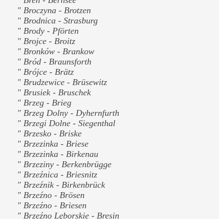
" Broczyna - Brotzen
" Brodnica - Strasburg
" Brody - Pförten
" Brojce - Broitz
" Bronków - Brankow
" Bród - Braunsforth
" Brójce - Brätz
" Brudzewice - Brüsewitz
" Brusiek - Bruschek
" Brzeg - Brieg
" Brzeg Dolny - Dyhernfurth
" Brzegi Dolne - Siegenthal
" Brzesko - Briske
" Brzezinka - Briese
" Brzezinka - Birkenau
" Brzeziny - Berkenbrügge
" Brzeźnica - Briesnitz
" Brzeźnik - Birkenbrück
" Brzeźno - Brösen
" Brzeźno - Briesen
" Brzeźno Lęborskie - Bresin