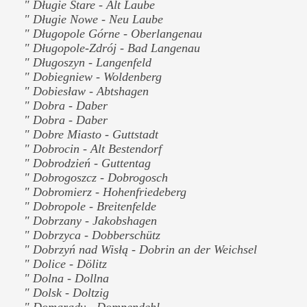
" Długie Stare - Alt Laube
" Długie Nowe - Neu Laube
" Długopole Górne - Oberlangenau
" Długopole-Zdrój - Bad Langenau
" Długoszyn - Langenfeld
" Dobiegniew - Woldenberg
" Dobiesław - Abtshagen
" Dobra - Daber
" Dobra - Daber
" Dobre Miasto - Guttstadt
" Dobrocin - Alt Bestendorf
" Dobrodzień - Guttentag
" Dobrogoszcz - Dobrogosch
" Dobromierz - Hohenfriedeberg
" Dobropole - Breitenfelde
" Dobrzany - Jakobshagen
" Dobrzyca - Dobberschütz
" Dobrzyń nad Wisłą - Dobrin an der Weichsel
" Dolice - Dölitz
" Dolna - Dollna
" Dolsk - Doltzig
" Domarady - Dompendehl