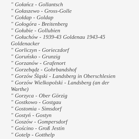
" Gołańcz - Gollantsch
" Gołaszewo - Gross-Golle
" Gołdap - Goldap
" Gołogóra - Breitenberg
" Gołubie - Gollubien
" Gołuchów - 1939-43 Goldenau 1943-45
Goldenacker
" Gorliczyn - Gorieczdorf
" Goruńsko - Grunzig
" Gorzanów - Grafenort
" Gorzebądz - Gohrbandshof
" Gorzów Śląski - Landsberg in Oberschlesien
" Gorzów Wielkopolski - Landsberg (an der
Warthe)
" Gorzyca - Ober Görzig
" Gostkowo - Gostgau
" Gostomia - Simsdorf
" Gostyń - Gostyn
" Goszów - Gompersdorf
" Gościno - Groß Jestin
" Gotelp - Gotthelp