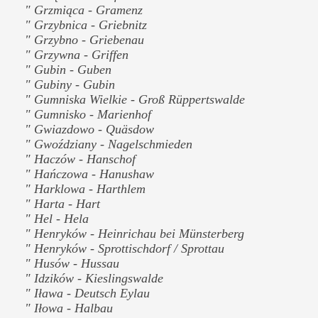
" Grzmiąca - Gramenz
" Grzybnica - Griebnitz
" Grzybno - Griebenau
" Grzywna - Griffen
" Gubin - Guben
" Gubiny - Gubin
" Gumniska Wielkie - Groß Rüppertswalde
" Gumnisko - Marienhof
" Gwiazdowo - Quäsdow
" Gwoździany - Nagelschmieden
" Haczów - Hanschof
" Hańczowa - Hanushaw
" Harklowa - Harthlem
" Harta - Hart
" Hel - Hela
" Henryków - Heinrichau bei Münsterberg
" Henryków - Sprottischdorf / Sprottau
" Husów - Hussau
" Idzików - Kieslingswalde
" Iława - Deutsch Eylau
" Iłowa - Halbau