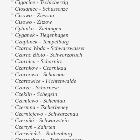
" Cigacice - Tschicherzig
" Ciosaniec - Schussenze
" Cisowa - Ziessau
" Cisowo - Zitzow
" Cybinka - Ziebingen
" Cyganek - Tiegenhagen
" Czaplinek - Tempelburg
" Czarna Woda - Schwarzwasser
" Czarne Błoto - Schwarzbruch
" Czarnica - Scharnitz
" Czarnków - Czarnikau
" Czarnowo - Scharnau
" Czartowice - Fichtenwalde
" Czarże - Scharnese
" Czeklin - Schegeln
" Czemlewo - Schemlau
" Czermna - Tscherbeney
" Czerniejewo - Schwarzenau
" Czerniki - Schwarzstein
" Czertyń - Zahrten
" Czerwieńsk - Rothenburg
" Częstochowa - Tschenstochau