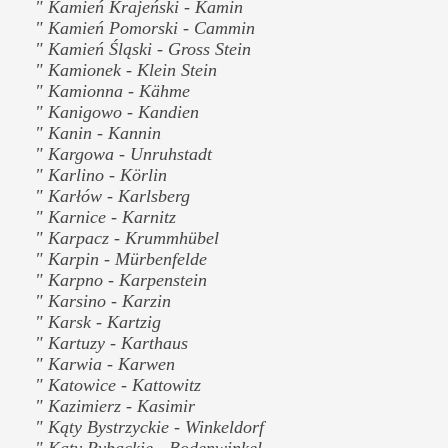
" Kamień Krajeński - Kamin
" Kamień Pomorski - Cammin
" Kamień Śląski - Gross Stein
" Kamionek - Klein Stein
" Kamionna - Kähme
" Kanigowo - Kandien
" Kanin - Kannin
" Kargowa - Unruhstadt
" Karlino - Körlin
" Karłów - Karlsberg
" Karnice - Karnitz
" Karpacz - Krummhübel
" Karpin - Mürbenfelde
" Karpno - Karpenstein
" Karsino - Karzin
" Karsk - Kartzig
" Kartuzy - Karthaus
" Karwia - Karwen
" Katowice - Kattowitz
" Kazimierz - Kasimir
" Kąty Bystrzyckie - Winkeldorf
" Kąty Rybackie - Bodenwinkel