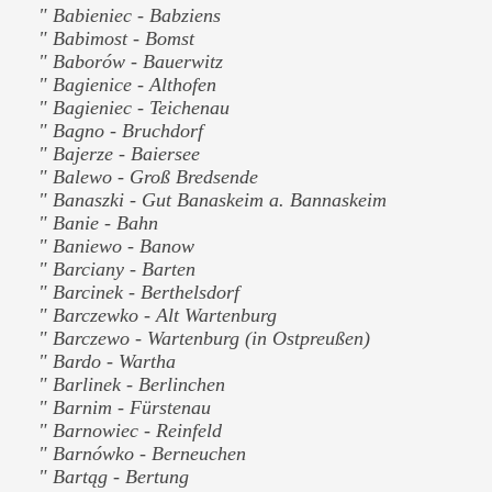
" Babieniec - Babziens
" Babimost - Bomst
" Baborów - Bauerwitz
" Bagienice - Althofen
" Bagieniec - Teichenau
" Bagno - Bruchdorf
" Bajerze - Baiersee
" Balewo - Groß Bredsende
" Banaszki - Gut Banaskeim a. Bannaskeim
" Banie - Bahn
" Baniewo - Banow
" Barciany - Barten
" Barcinek - Berthelsdorf
" Barczewko - Alt Wartenburg
" Barczewo - Wartenburg (in Ostpreußen)
" Bardo - Wartha
" Barlinek - Berlinchen
" Barnim - Fürstenau
" Barnowiec - Reinfeld
" Barnówko - Berneuchen
" Bartąg - Bertung