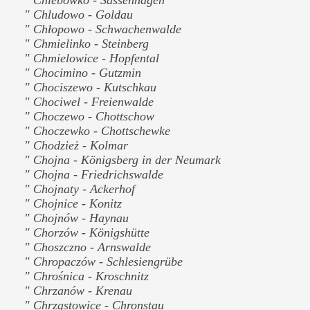
" Chludowo - Goldau
" Chłopowo - Schwachenwalde
" Chmielinko - Steinberg
" Chmielowice - Hopfental
" Chocimino - Gutzmin
" Chociszewo - Kutschkau
" Chociwel - Freienwalde
" Choczewo - Chottschow
" Choczewko - Chottschewke
" Chodzież - Kolmar
" Chojna - Königsberg in der Neumark
" Chojna - Friedrichswalde
" Chojnaty - Ackerhof
" Chojnice - Konitz
" Chojnów - Haynau
" Chorzów - Königshütte
" Choszczno - Arnswalde
" Chropaczów - Schlesiengrübe
" Chrośnica - Kroschnitz
" Chrzanów - Krenau
" Chrząstowice - Chronstau