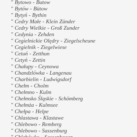
" Bytowo - Butow
" Bytów - Bütow
" Bytyń - Bythin
" Cedry Małe - Klein Zünder
" Cedry Wielkie - Groß Zunder
" Cedynia - Zehden
" Cegielnickie Olędry - Ziegelscheune
" Cegielnik - Ziegelwiese
" Cetuń - Zetthun
" Cetyń - Zettin
" Chałupy - Ceynowa
" Chandzlówka - Langenau
" Charbielin - Ludwigsdorf
" Chełm - Cholm
" Chełmno - Kulm
" Chełmsko Śląskie - Schömberg
" Chełmża - Kulmsee
" Chełpa - Helpe
" Chlastawa - Klastawe
" Chlebowo - Remberg
" Chlebowo - Sassenburg
" Chlebówko - Sassenhagen