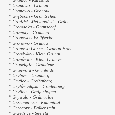
" Granowo - Granau
" Granowo - Granow
" Grębocin - Gramtschen
" Grodzisk Wielkopolski - Grätz
" Gromadka - Gremsdorf
" Gromoty - Gramten
" Gronowo - Wolffserbe
" Gronowo - Grunau
" Gronowo Górne - Grunau Höhe
" Gronówko - Klein Grunau
" Gronówko - Klein Grünow
" Grudziądz - Graudenz
" Grunwald - Grünfelde
" Grybów - Grünberg
" Gryfice - Greifenberg
" Gryfów Śląski - Greifenberg
" Gryfino - Greifenhagen
" Grywałd - Grünwalde
" Grzebienisko - Kammthal
" Grzegorz - Falkenstein
" Grzędzice - Seefeld