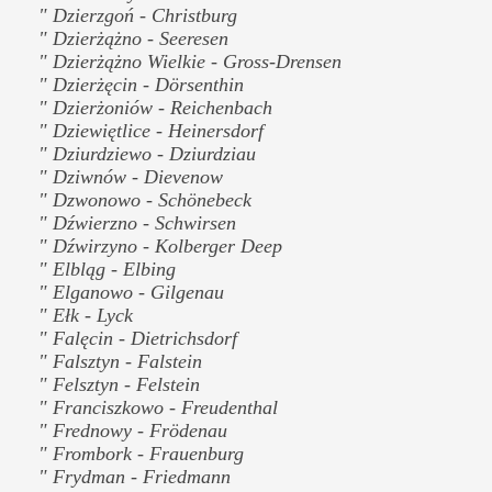
" Dzierzgoń - Christburg
" Dzierżążno - Seeresen
" Dzierżążno Wielkie - Gross-Drensen
" Dzierżęcin - Dörsenthin
" Dzierżoniów - Reichenbach
" Dziewiętlice - Heinersdorf
" Dziurdziewo - Dziurdziau
" Dziwnów - Dievenow
" Dzwonowo - Schönebeck
" Dźwierzno - Schwirsen
" Dźwirzyno - Kolberger Deep
" Elbląg - Elbing
" Elganowo - Gilgenau
" Ełk - Lyck
" Falęcin - Dietrichsdorf
" Falsztyn - Falstein
" Felsztyn - Felstein
" Franciszkowo - Freudenthal
" Frednowy - Frödenau
" Frombork - Frauenburg
" Frydman - Friedmann