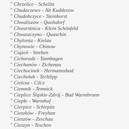
" Chrzelice - Schelitz
" Chudaczewo - Alt Kuddezow
" Chudobczyce - Steinhorst
" Chwaliszów - Quolsdorf
" Chwarstnica - Klein Schönfeld
" Chwaszczyno - Quaschin
" Chylonia - Kielau
" Chynowie - Chinow
" Ciążeń - Streben
" Cichoradz - Tannhagen
" Ciechanów - Zichenau
" Ciechocinek - Hermannsbad
" Ciecholub - Techlipp
" Cielcza - Cilcz
" Ciemnik - Temnick
" Cieplice Śląskie-Zdrój - Bad Warmbrunn
" Ciepłe - Warmhof
" Cierpice - Schirpitz
" Cieszków - Freyhan
" Cieszów - Zeschau
" Cieszyn - Teschen