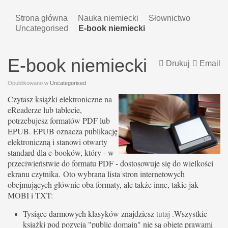
Strona główna
Nauka niemiecki
Słownictwo
Uncategorised
E-book niemiecki
E-book niemiecki
Drukuj
Email
Opublikowano w
Uncategorised
Czytasz książki elektroniczne na
eReaderze lub tablecie,
potrzebujesz formatów PDF lub
EPUB. EPUB oznacza publikację
elektroniczną i stanowi otwarty
standard dla e-booków, który - w
przeciwieństwie do formatu PDF - dostosowuje się do wielkości
ekranu czytnika. Oto wybrana lista stron internetowych
obejmujących głównie oba formaty, ale także inne, takie jak
MOBI i TXT:
Tysiące darmowych klasyków znajdziesz
tutaj
.Wszystkie
książki pod pozycją "public domain" nie są objęte prawami