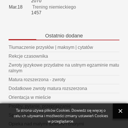
2070
Mar.18
Trening niemieckiego
1457
Ostatnio
dodane
Tłumaczenie przysłów | maksym | cytatów
Rekcje czasownika
Zwroty językowe przydatne na ustnym egzaminie matu
ralnym
Matura rozszerzona - zwroty
Dodatkowe zwroty matura rozszerzona
Orientacja w mieście
Prośby, pytanie, przepraszanie
Ta strona używa plików Cookies. Dowiedz się więcej o
Spotkanie
celu ich używania i możliwości zmiany ustawień Cookies
w przeglądarce.
Opieka nad małymi dziećmi i chorymi