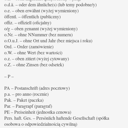
o.d.ä. – oder dem ähnliche(s) (lub temy podobne/y)
o.e. – oben erwähnt (wyżej wymieniony)
öffentl. – öffentlich (publiczny)
offiz. – offiziell (oficjalny)
o/g – oben genannt (wyżej wymieniony)
o.Nr. – ohne NNummer (bez numeru)
o.O.u.J. – ohne Ort und Jahr (bez miejsca i roku)
Ord. – Order (zamówienie)
o.W. – ohne Wert (bez wartości)
o.z. – oben zitiert (wyżej cytowany)
o.Z. – ohne Zinsen (bez odsetek)
– P –
PA – Postanschrift (adres pocztowy)
p.a. – pro anno (rocznie)
Pak. – Paket (paczka)
Par. – Paragrapf (paragraf)
PE – Preiseinheit (jednostka cenowa)
Pers. haft. Ges. – Persönlich haftende Gesellschaft (spółka
osobowa o odpowiedzialnością cywilną)