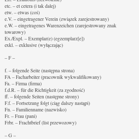
etc. – et cetera (i tak dalej)
etw. – etwas (coś)
e.V. – eingetragener Verein (związek zarejestrowany)
e.W. – eingetragenes Warenzeichen (zarejestrowany znak
towarowy)
Ex./Expl. – Exemplar(e) (egzemplarz[e])
exkl. – exklusive (wyłączając)
– F –
f. – folgende Seite (następna strona)
FA – Facharbeiter (pracownik wykwalifikowany)
Fa. – Firma (firma)
f.d.R. – für die Richtigkeit (za zgodność)
ff. – folgende Seiten (następne strony)
F.f. – Fortsetzung folgt (ciąg dalszy nastąpi)
Fn. – Familienname (nazwisko)
Fr. – Frau (pani)
Frbr. – Frachtbrief (list przewozowy)
– G –