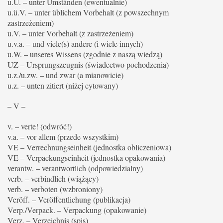
u.U. – unter Umständen (ewentualnie)
u.ü.V. – unter üblichem Vorbehalt (z powszechnym
zastrzeżeniem)
u.V. – unter Vorbehalt (z zastrzeżeniem)
u.v.a. – und viele(s) andere (i wiele innych)
u.W. – unseres Wissens (zgodnie z naszą wiedzą)
UZ – Ursprungszeugnis (świadectwo pochodzenia)
u.z./u.zw. – und zwar (a mianowicie)
u.z. – unten zitiert (niżej cytowany)
– V –
v. – verte! (odwróć!)
v.a. – vor allem (przede wszystkim)
VE – Verrechnungseinheit (jednostka obliczeniowa)
VE – Verpackungseinheit (jednostka opakowania)
verantw. – verantwortlich (odpowiedzialny)
verb. – verbindlich (wiążący)
verb. – verboten (wzbroniony)
Veröff. – Veröffentlichung (publikacja)
Verp./Verpack. – Verpackung (opakowanie)
Verz. – Verzeichnis (spis)