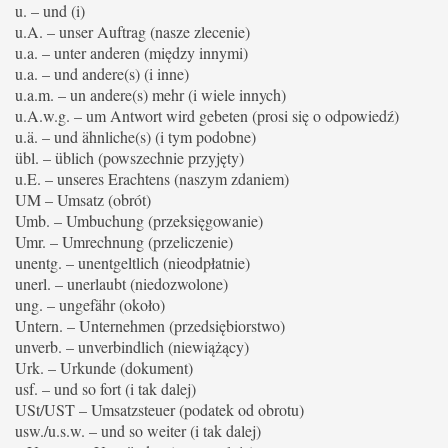
u. – und (i)
u.A. – unser Auftrag (nasze zlecenie)
u.a. – unter anderen (między innymi)
u.a. – und andere(s) (i inne)
u.a.m. – un andere(s) mehr (i wiele innych)
u.A.w.g. – um Antwort wird gebeten (prosi się o odpowiedź)
u.ä. – und ähnliche(s) (i tym podobne)
übl. – üblich (powszechnie przyjęty)
u.E. – unseres Erachtens (naszym zdaniem)
UM – Umsatz (obrót)
Umb. – Umbuchung (przeksięgowanie)
Umr. – Umrechnung (przeliczenie)
unentg. – unentgeltlich (nieodpłatnie)
unerl. – unerlaubt (niedozwolone)
ung. – ungefähr (około)
Untern. – Unternehmen (przedsiębiorstwo)
unverb. – unverbindlich (niewiążący)
Urk. – Urkunde (dokument)
usf. – und so fort (i tak dalej)
USt/UST – Umsatzsteuer (podatek od obrotu)
usw./u.s.w. – und so weiter (i tak dalej)