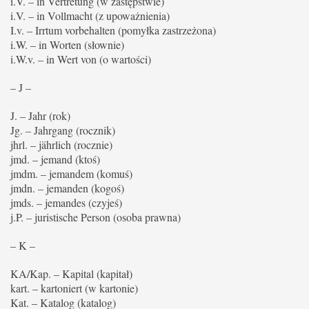
i.V. – in Vertretung (w zastępstwie)
i.V. – in Vollmacht (z upoważnienia)
I.v. – Irrtum vorbehalten (pomyłka zastrzeżona)
i.W. – in Worten (słownie)
i.W.v. – in Wert von (o wartości)
– J –
J. – Jahr (rok)
Jg. – Jahrgang (rocznik)
jhrl. – jährlich (rocznie)
jmd. – jemand (ktoś)
jmdm. – jemandem (komuś)
jmdn. – jemanden (kogoś)
jmds. – jemandes (czyjeś)
j.P. – juristische Person (osoba prawna)
– K –
KA/Kap. – Kapital (kapitał)
kart. – kartoniert (w kartonie)
Kat. – Katalog (katalog)