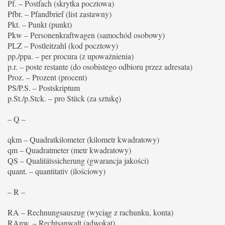
Pf. – Postfach (skrytka pocztowa)
Pfbr. – Pfandbrief (list zastawny)
Pkt. – Punkt (punkt)
Pkw – Personenkraftwagen (samochód osobowy)
PLZ – Postleitzahl (kod pocztowy)
pp./ppa. – per procura (z upoważnienia)
p.r. – poste restante (do osobistego odbioru przez adresata)
Proz. – Prozent (procent)
PS/P.S. – Postskriptum
p.St./p.Stck. – pro Stück (za sztukę)
– Q –
qkm – Quadratkilometer (kilometr kwadratowy)
qm – Quadratmeter (metr kwadratowy)
QS – Qualitätssicherung (gwarancja jakości)
quant. – quantitativ (ilościowy)
– R –
RA – Rechnungsauszug (wyciąg z rachunku, konta)
RAnw. – Rechtsanwalt (adwokat)