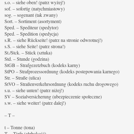
s.o. – siehe oben! (patrz wyżej!)
sof. – sofortig (natychmiastowy)
sog. – sogenant (tak zwany)
Sort. – Sortiment (asortyment)
Sped. – Spediteur (spedytor)
Sped. – Spedition (spedycja)
s.R. – siehe Rückseite! (patrz na stronie odwrotnej!)
s.S. – siehe Seite! (patrz strona!)
St./Stck. – Stück (sztuka)
Std. – Stunde (godzina)
StGB – Strafgezetzbuch (kodeks karny)
StPO – Strafprozessordnung (kodeks postepowania karnego)
Str. – Straße (ulica)
StVO – Straßenverkehrsordnung (kodeks ruchu drogowego)
s.u. – siehe unten! (patrz niżej!)
SV – Sozialversicherung (ubezpieczenie społeczne)
s.w. – siehe weiter! (patrz dalej!)
– T –
t – Tonne (tona)
T. – Tiefe (głębokość)