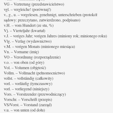
VG – Vertretung (przedstawicielstwo)
vgl. – vergleiche! (porównaj!)
v., g., u. – vorgelesen, genehmigt, unterschrieben (protokół
sądowy: przeczytano, zatwierdzono, podpisano)
v.H. – vom Hundert (ze stu, %)
Vj. – Vierteljahr (kwartał)
v.J. – voriges Jahr; vorigen Jahres (miniony rok; minionego roku)
Vlg. – Verlag (wydawnictwo)
v.M. – vorigen Monats (minionego miesiąca)
Vn. – Vorname (imię)
VO – Verordnung (rozporządzenie)
v.o. – von oben (od góry)
Vol. – Volumen (objętość)
Vollm. – Vollmacht (pełnomocnictwo)
vollst. – vollständig (całkowity)
vorl. – vorläufig (tymczasowy)
vorl. – vorliegend (niniejszy)
Vors. – Vorsitzender (przewodniczący)
Vorschr. – Vorschrift (przepis)
VS/Vorst. – Vorstand (zarząd)
v.u. – von unten (od dołu)