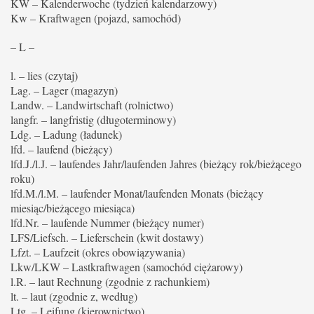
KW – Kalenderwoche (tydzień kalendarzowy)
Kw – Kraftwagen (pojazd, samochód)
– L –
l. – lies (czytaj)
Lag. – Lager (magazyn)
Landw. – Landwirtschaft (rolnictwo)
langfr. – langfristig (długoterminowy)
Ldg. – Ladung (ładunek)
lfd. – laufend (bieżący)
lfd.J./l.J. – laufendes Jahr/laufenden Jahres (bieżący rok/bieżącego
roku)
lfd.M./l.M. – laufender Monat/laufenden Monats (bieżący
miesiąc/bieżącego miesiąca)
lfd.Nr. – laufende Nummer (bieżący numer)
LFS/Liefsch. – Lieferschein (kwit dostawy)
Lfzt. – Laufzeit (okres obowiązywania)
Lkw/LKW – Lastkraftwagen (samochód ciężarowy)
l.R. – laut Rechnung (zgodnie z rachunkiem)
lt. – laut (zgodnie z, według)
Ltg. – Leifung (kierownictwo)