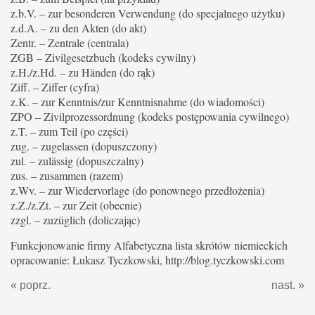
z.b.V. – zur besonderen Verwendung (do specjalnego użytku)
z.d.A. – zu den Akten (do akt)
Zentr. – Zentrale (centrala)
ZGB – Zivilgesetzbuch (kodeks cywilny)
z.H./z.Hd. – zu Händen (do rąk)
Ziff. – Ziffer (cyfra)
z.K. – zur Kenntnis/zur Kenntnisnahme (do wiadomości)
ZPO – Zivilprozessordnung (kodeks postępowania cywilnego)
z.T. – zum Teil (po części)
zug. – zugelassen (dopuszczony)
zul. – zulässig (dopuszczalny)
zus. – zusammen (razem)
z.Wv. – zur Wiedervorlage (do ponownego przedłożenia)
z.Z./z.Zt. – zur Zeit (obecnie)
zzgl. – zuzüglich (doliczając)
Funkcjonowanie firmy Alfabetyczna lista skrótów niemieckich
opracowanie: Łukasz Tyczkowski, http://blog.tyczkowski.com
« poprz.
nast. »