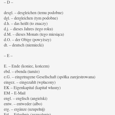
– D –
desgl. – desgleichen (temu podobne)
dgl. – dergleichen (tym podobne)
d.h. – das heißt (to znaczy)
d.j. – dieses Jahres (tego roku)
d.M. – dieses Monats (tego miesiąca)
d.O. – der Obige (powyższy)
dt. – deutsch (niemiecki)
– E –
E. – Ende (koniec, końcem)
ebd. – ebenda (tamże)
e.G. – eingetragene Gesellschaft (spółka zarejestrowana)
eingez. – eingezahlt (wpłacony)
EK – Eigenkapital (kapitał własny)
EM – E-Mail
engl. – englisch (angielski)
entw. – entweder (albo)
erg. – ergänze (uzupełnij)
Erl. – Erlaubnis (zezwolenie)