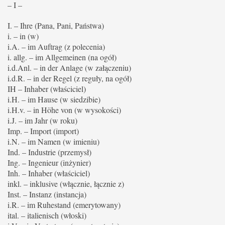
– I –
I. – Ihre (Pana, Pani, Państwa)
i. – in (w)
i.A. – im Auftrag (z polecenia)
i. allg. – im Allgemeinen (na ogół)
i.d.Anl. – in der Anlage (w załączeniu)
i.d.R. – in der Regel (z reguły, na ogół)
IH – Inhaber (właściciel)
i.H. – im Hause (w siedzibie)
i.H.v. – in Höhe von (w wysokości)
i.J. – im Jahr (w roku)
Imp. – Import (import)
i.N. – im Namen (w imieniu)
Ind. – Industrie (przemysł)
Ing. – Ingenieur (inżynier)
Inh. – Inhaber (właściciel)
inkl. – inklusive (włącznie, łącznie z)
Inst. – Instanz (instancja)
i.R. – im Ruhestand (emerytowany)
ital. – italienisch (włoski)