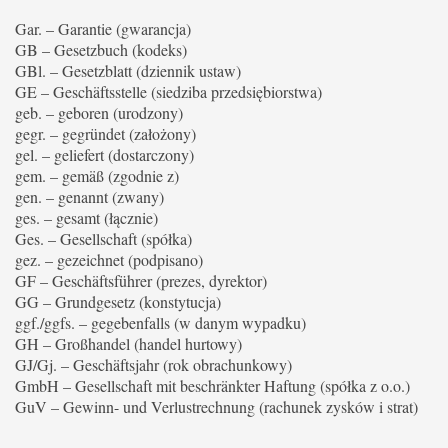
Gar. – Garantie (gwarancja)
GB – Gesetzbuch (kodeks)
GBl. – Gesetzblatt (dziennik ustaw)
GE – Geschäftsstelle (siedziba przedsiębiorstwa)
geb. – geboren (urodzony)
gegr. – gegründet (założony)
gel. – geliefert (dostarczony)
gem. – gemäß (zgodnie z)
gen. – genannt (zwany)
ges. – gesamt (łącznie)
Ges. – Gesellschaft (spółka)
gez. – gezeichnet (podpisano)
GF – Geschäftsführer (prezes, dyrektor)
GG – Grundgesetz (konstytucja)
ggf./ggfs. – gegebenfalls (w danym wypadku)
GH – Großhandel (handel hurtowy)
GJ/Gj. – Geschäftsjahr (rok obrachunkowy)
GmbH – Gesellschaft mit beschränkter Haftung (spółka z o.o.)
GuV – Gewinn- und Verlustrechnung (rachunek zysków i strat)