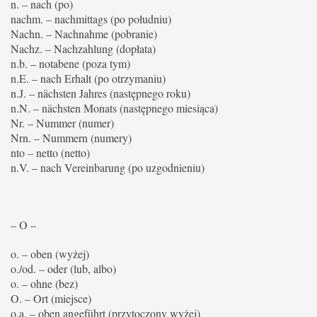
n. – nach (po)
nachm. – nachmittags (po południu)
Nachn. – Nachnahme (pobranie)
Nachz. – Nachzahlung (dopłata)
n.b. – notabene (poza tym)
n.E. – nach Erhalt (po otrzymaniu)
n.J. – nächsten Jahres (następnego roku)
n.N. – nächsten Monats (następnego miesiąca)
Nr. – Nummer (numer)
Nrn. – Nummern (numery)
nto – netto (netto)
n.V. – nach Vereinbarung (po uzgodnieniu)
– O –
o. – oben (wyżej)
o./od. – oder (lub, albo)
o. – ohne (bez)
O. – Ort (miejsce)
o.a. – oben angeführt (przytoczony wyżej)