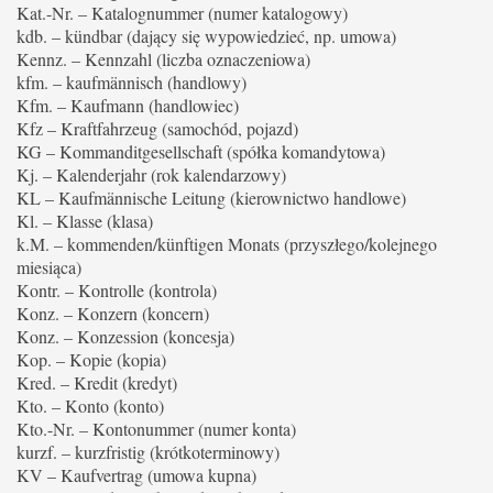
Kat.-Nr. – Katalognummer (numer katalogowy)
kdb. – kündbar (dający się wypowiedzieć, np. umowa)
Kennz. – Kennzahl (liczba oznaczeniowa)
kfm. – kaufmännisch (handlowy)
Kfm. – Kaufmann (handlowiec)
Kfz – Kraftfahrzeug (samochód, pojazd)
KG – Kommanditgesellschaft (spółka komandytowa)
Kj. – Kalenderjahr (rok kalendarzowy)
KL – Kaufmännische Leitung (kierownictwo handlowe)
Kl. – Klasse (klasa)
k.M. – kommenden/künftigen Monats (przyszłego/kolejnego
miesiąca)
Kontr. – Kontrolle (kontrola)
Konz. – Konzern (koncern)
Konz. – Konzession (koncesja)
Kop. – Kopie (kopia)
Kred. – Kredit (kredyt)
Kto. – Konto (konto)
Kto.-Nr. – Kontonummer (numer konta)
kurzf. – kurzfristig (krótkoterminowy)
KV – Kaufvertrag (umowa kupna)