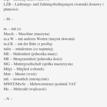
LZB – Lieferungs- und Zahlungsbedingungen (warunki dostawy i
płatności)
– M –
m. – mit (z)
Masch. – Maschine (maszyna)
m.a.W. – mit anderen Worten (innymi słowami)
m.d.B. – mit der Bitte (z prośbą)
mdst. – mindestens (co najmniej)
ME – Maßeinheit (jednostka miary)
ME – Mengeneinheit (jednostka ilości)
MG – Muttergesellschaft (spółka macierzysta)
Mitgl. – Mitglied (członek)
Mstr. – Muster (wzór)
mtl. – monatlich (miesięcznie)
MWST/MwSt. – Mehrwertsteuer (podatek VAT
Mz. – Mehrzahl (większość)
– N –