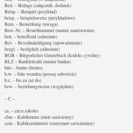
Beil. – Beilage (załącznik, dodatek)
Beisp. – Beispiel (przykład)
beisp. – beispielsweise (przykładowo)
Bem. – Bemerkung (uwaga)
Best.-Nr. – Bestellnummer (numer zamówienia)
betr. – betreffend (odnośnie)
Bev. – Bevollmächtigung (upoważnienie)
bezgl. – bezüglich (odnośnie)
BGB – Bürgerliches Gesetzbuch (kodeks cywilny)
BLZ – Bankleitzahl (numer banku)
btto – brutto (brutto)
b.w. – bitte wenden (proszę odwrócić)
b.z. – bis zu (aż do)
bzw. – beziehungsweise (względnie)
– C –
ca. – circa (około)
cbm – Kubikmeter (metr sześcienny)
ccm – Kubikzentimeter (centymetr sześciennny)