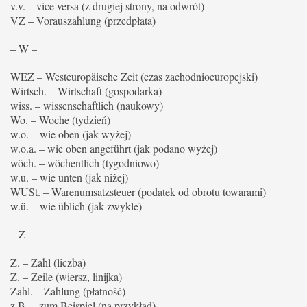
v.v. – vice versa (z drugiej strony, na odwrót)
VZ – Vorauszahlung (przedpłata)
– W –
WEZ – Westeuropäische Zeit (czas zachodnioeuropejski)
Wirtsch. – Wirtschaft (gospodarka)
wiss. – wissenschaftlich (naukowy)
Wo. – Woche (tydzień)
w.o. – wie oben (jak wyżej)
w.o.a. – wie oben angeführt (jak podano wyżej)
wöch. – wöchentlich (tygodniowo)
w.u. – wie unten (jak niżej)
WUSt. – Warenumsatzsteuer (podatek od obrotu towarami)
w.ü. – wie üblich (jak zwykle)
– Z –
Z. – Zahl (liczba)
Z. – Zeile (wiersz, linijka)
Zahl. – Zahlung (płatność)
z.B. – zum Beispiel (na przykład)