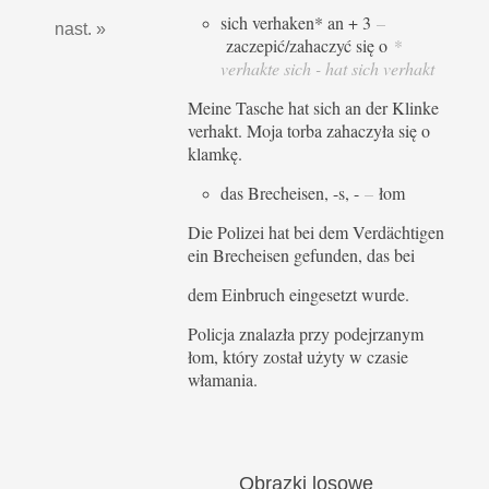
sich verhaken* an + 3
–
nast. »
zaczepić/zahaczyć się o
*
verhakte sich - hat sich verhakt
Meine Tasche hat sich an der Klinke
verhakt. Moja torba zahaczyła się o
klamkę.
das Brecheisen, -s, -
–
łom
Die Polizei hat bei dem Verdächtigen
ein Brecheisen gefunden, das bei
dem Einbruch eingesetzt wurde.
Policja znalazła przy podejrzanym
łom, który został użyty w czasie
włamania.
Obrazki
losowe