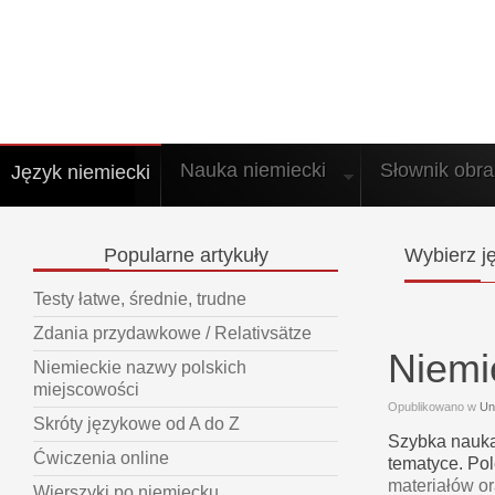
Nauka niemiecki
Słownik obr
Język niemiecki
Popularne
artykuły
Wybierz
ję
Testy łatwe, średnie, trudne
Zdania przydawkowe / Relativsätze
Niemi
Niemieckie nazwy polskich
miejscowości
Opublikowano w
Un
Skróty językowe od A do Z
Szybka nauka
Ćwiczenia online
tematyce. Po
materiałów o
Wierszyki po niemiecku