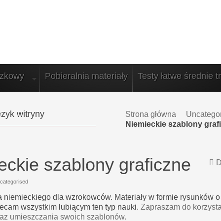
azkowy
Pobieralnia materiały
Testy łatwe średnie t
zyk witryny
Strona główna
Uncatego
Niemieckie szablony graf
eckie szablony graficzne
D
categorised
 niemieckiego dla wzrokowców. Materiały w formie rysunków o
lecam wszystkim lubiącym ten typ nauki.
Zapraszam do korzysta
raz umieszczania swoich szablonów.