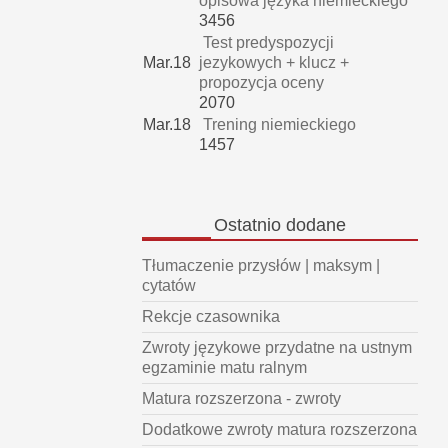
opisowa języka niemieckiego
3456
Test predyspozycji
Mar.18
jezykowych + klucz +
propozycja oceny
2070
Mar.18
Trening niemieckiego
1457
Ostatnio
dodane
Tłumaczenie przysłów | maksym |
cytatów
Rekcje czasownika
Zwroty językowe przydatne na ustnym
egzaminie matu ralnym
Matura rozszerzona - zwroty
Dodatkowe zwroty matura rozszerzona