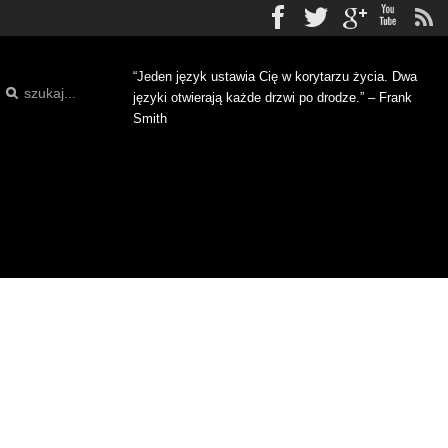
Facebook
Twitter
gplus
Yo
“Jeden język ustawia Cię w korytarzu życia. Dwa
języki otwierają każde drzwi po drodze.” – Frank
Smith