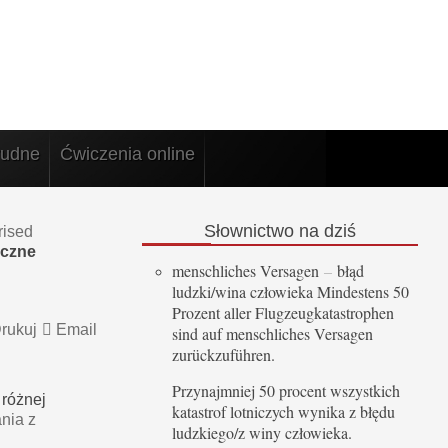
rudne
Ćwiczenia online
Słownictwo
na dziś
rised
iczne
menschliches Versagen
–
błąd
ludzki/wina człowieka Mindestens 50
Prozent aller Flugzeugkatastrophen
rukuj
Email
sind auf menschliches Versagen
zurückzuführen.
Przynajmniej 50 procent wszystkich
 różnej
katastrof lotniczych wynika z błędu
nia z
ludzkiego/z winy człowieka.