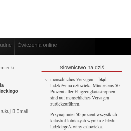
rudne
Ćwiczenia online
Słownictwo
na dziś
emiecki
menschliches Versagen
–
błąd
ludzki/wina człowieka Mindestens 50
la
Prozent aller Flugzeugkatastrophen
ieckiego
sind auf menschliches Versagen
zurückzuführen.
rukuj
Email
Przynajmniej 50 procent wszystkich
katastrof lotniczych wynika z błędu
ludzkiego/z winy człowieka.