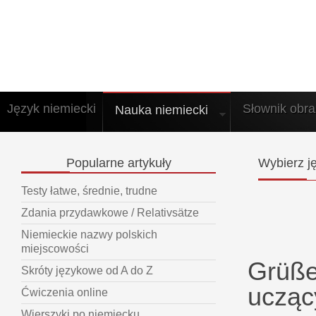
Język niemiecki
Słownik obr
Nauka niemiecki
Popularne
artykuły
Wybierz
ję
Testy łatwe, średnie, trudne
Zdania przydawkowe / Relativsätze
Niemieckie nazwy polskich
miejscowości
Grüße
Skróty językowe od A do Z
ucząc
Ćwiczenia online
Wierszyki po niemiecku