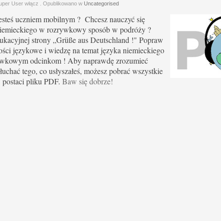
uper User włącz
. Opublikowano w
Uncategorised
este
ś uczniem mobilnym ? Chcesz nauczyć się
iemieckiego w rozrywkowy sposób w podróży ?
dukacyjnej strony „Grüße aus Deutschland !" Popraw
ości językowe i wiedzę na temat języka niemieckiego
rywkowym odcinkom ! Aby naprawdę zrozumieć
łuchać tego, co usłyszałeś, możesz pobrać wszystkie
 postaci pliku PDF.
Baw się dobrze!