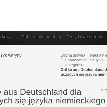
azkowy
Pobieralnia materiały
Testy łatwe średnie t
zyk witryny
Strona główna
Nauka ni
Dla nauczycieli i nie tylko
Uncategorised
Grüße aus Deutschland d
uczących się języka niem
 aus Deutschland dla
D
ych się języka niemieckiego