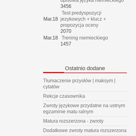
opisowa języka niemieckiego
3456
Test predyspozycji
Mar.18
jezykowych + klucz +
propozycja oceny
2070
Mar.18
Trening niemieckiego
1457
Ostatnio
dodane
Tłumaczenie przysłów | maksym |
cytatów
Rekcje czasownika
Zwroty językowe przydatne na ustnym
egzaminie matu ralnym
Matura rozszerzona - zwroty
Dodatkowe zwroty matura rozszerzona