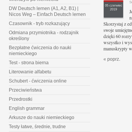
S
05 czerwiec
DW Deutsch lernen (A1, A2, B1) |
2019
J
Nicos Weg – Einfach Deutsch lernen
n
Skorzystaj z e
Czasownik - tryb rozkazujący
swoje umiejętn
Odmiana przymiotnika - rodzajnik
dzięki 60 roz
określony
wszystko i wys
Bezpłatne ćwiczenia do nauki
manuskrypty w
niemieckiego
« poprz.
Test - strona bierna
Literowanie alfabetu
Schubert - ćwiczenia online
Przeciwieństwa
Przedrostki
English grammar
Arkusze do nauki niemieckiego
Testy łatwe, średnie, trudne