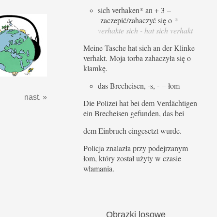
sich verhaken* an + 3
–
zaczepić/zahaczyć się o
*
verhakte sich - hat sich verhakt
Meine Tasche hat sich an der Klinke
verhakt. Moja torba zahaczyła się o
klamkę.
das Brecheisen, -s, -
–
łom
nast. »
Die Polizei hat bei dem Verdächtigen
ein Brecheisen gefunden, das bei
dem Einbruch eingesetzt wurde.
Policja znalazła przy podejrzanym
łom, który został użyty w czasie
włamania.
Obrazki
losowe