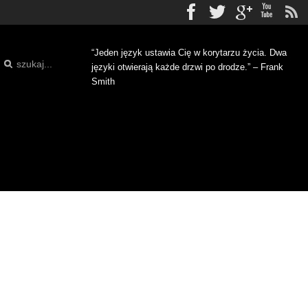
Facebook
Twitter
gplus
Yo
“Jeden język ustawia Cię w korytarzu życia. Dwa
języki otwierają każde drzwi po drodze.” – Frank
Smith