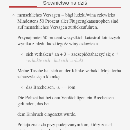
Słownictwo
na dziś
menschliches Versagen
–
błąd ludzki/wina człowieka
Mindestens 50 Prozent aller Flugzeugkatastrophen sind
auf menschliches Versagen zurückzuführen.
Przynajmniej 50 procent wszystkich katastrof lotniczych
wynika z błędu ludzkiego/z winy człowieka.
sich verhaken* an + 3
–
zaczepić/zahaczyć się o
*
verhakte sich - hat sich verhakt
Meine Tasche hat sich an der Klinke verhakt. Moja torba
zahaczyła się o klamkę.
das Brecheisen, -s, -
–
łom
Die Polizei hat bei dem Verdächtigen ein Brecheisen
gefunden, das bei
dem Einbruch eingesetzt wurde.
Policja znalazła przy podejrzanym łom, który został