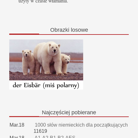
użyty w czasie włamania.
Obrazki
losowe
Najczęściej
pobierane
Mar.18
1000 słów niemieckich dla początkujących
11619
Mar.18
A1-A2-B1-B2-AES