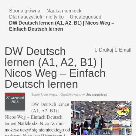
Strona główna
Nauka niemiecki
Dla nauczycieli i nie tylko
Uncategorised
DW Deutsch lernen (A1, A2, B1) | Nicos Weg –
Einfach Deutsch lernen
DW Deutsch
Drukuj
Email
lernen (A1, A2, B1) |
Nicos Weg – Einfach
Deutsch lernen
Super User włącz
. Opublikowano w
Uncategorised
27 wrzesień
2018
DW Deutsch lernen
(A1, A2, B1) |
Nicos Weg – Einfach Deutsch
lernen
Nadchodzi Nico! Z nim
możesz uczyć się niemieckiego od
podstaw. Nico jest Hiszpanem i