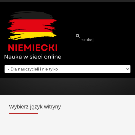
Wybierz
język witryny