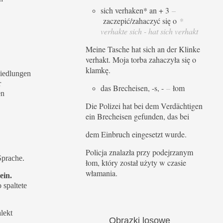
sich verhaken* an + 3
–
zaczepić/zahaczyć się o
*
verhakte sich - hat sich verhakt
Meine Tasche hat sich an der Klinke
verhakt. Moja torba zahaczyła się o
klamkę.
Siedlungen
r
das Brecheisen, -s, -
–
łom
en
Die Polizei hat bei dem Verdächtigen
ein Brecheisen gefunden, das bei
dem Einbruch eingesetzt wurde.
Policja znalazła przy podejrzanym
Sprache.
łom, który został użyty w czasie
włamania.
in.
 spaltete
lekt
Obrazki
losowe