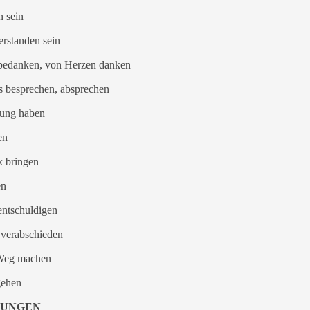
n sein
verstanden sein
. bedanken, von Herzen danken
as besprechen, absprechen
dung haben
en
k bringen
en
 entschuldigen
. verabschieden
 Weg machen
gehen
UNGEN