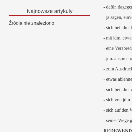
- dafür, dagege
Najnowsze
artykuły
- ja sagen, ein
Źródła nie znaleziono
- sich bei jdm
- mit jdm. etw
- eine Verabre
- jdn. ansprech
- zum Ausdruc
- etwas ablehn
- sich bei jdm.
- sich von jdm
- sich auf den
- seiner Wege 
REDEWEND