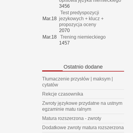
opisowa języka niemieckiego
3456
Test predyspozycji
Mar.18
jezykowych + klucz +
propozycja oceny
2070
Mar.18
Trening niemieckiego
1457
Ostatnio
dodane
Tłumaczenie przysłów | maksym |
cytatów
Rekcje czasownika
Zwroty językowe przydatne na ustnym
egzaminie matu ralnym
Matura rozszerzona - zwroty
Dodatkowe zwroty matura rozszerzona