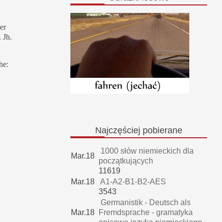
er
 Jh.
he:
Najczęściej
pobierane
1000 słów niemieckich dla
Mar.18
początkujących
11619
Mar.18
A1-A2-B1-B2-AES
3543
Germanistik - Deutsch als
Mar.18
Fremdsprache - gramatyka