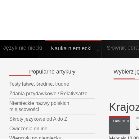
Język niemiecki
Słownik obr
Nauka niemiecki
Popularne
artykuły
Wybierz
ję
Testy łatwe, średnie, trudne
Zdania przydawkowe / Relativsätze
Krajo
Niemieckie nazwy polskich
miejscowości
m
Skróty językowe od A do Z
31 maj 2010
Ü
Ćwiczenia online
Mehr als 10 00
Wierszyki po niemiecku