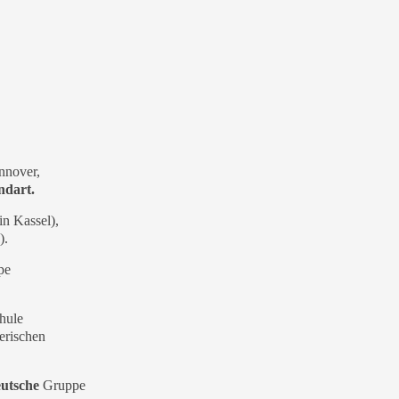
nnover,
ndart.
in Kassel),
).
pe
chule
erischen
utsche
Gruppe