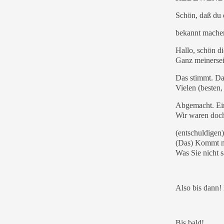
Schön, daß du 
bekannt mache
Hallo, schön d
Ganz meinerseit
Das stimmt. Da
Vielen (besten
Abgemacht. Ein
Wir waren doch
(entschuldigen)
(Das) Kommt nic
Was Sie nicht s
Also bis dann!
Bis bald!