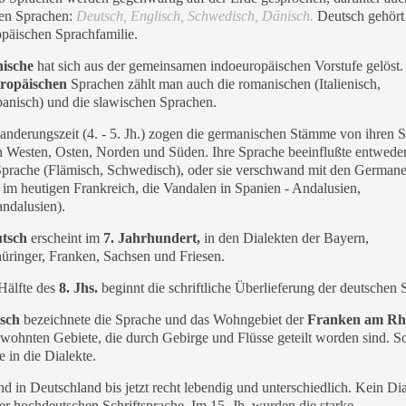
hen Sprachen:
Deutsch, Englisch, Schwedisch, Dänisch.
Deutsch gehört
opäischen Sprachfamilie.
nische
hat sich aus der gemeinsamen indoeuropäischen Vorstufe gelöst.
uropäischen
Sprachen zählt man auch die romanischen (Italienisch,
panisch) und die slawischen Sprachen.
anderungszeit (4. - 5. Jh.) zogen die germanischen Stämme von ihren 
 Westen, Osten, Norden und Süden. Ihre Sprache beeinflußte entwede
Sprache (Flämisch, Schwedisch), oder sie verschwand mit den German
 im heutigen Frankreich, die Vandalen in Spanien - Andalusien,
andalusien).
tsch
erscheint im
7. Jahrhundert,
in den Dialekten der Bayern,
rin­ger, Franken, Sachsen und Friesen.
Hälfte des
8. Jhs.
beginnt die schriftliche Überlieferung der deutschen 
sch
bezeichnete die Sprache und das Wohngebiet der
Franken am Rhe
ohnten Gebiete, die durch Gebirge und Flüsse geteilt worden sind. So
e in die Dialekte.
nd in Deutschland bis jetzt recht lebendig und unterschiedlich. Kein Dia
er hochdeutschen Schriftsprache. Im 15. Jh. wurden die starke