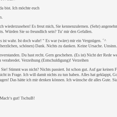
da bist. Ich möchte euch
n.
ich wiederzusehen! Es freut mich, Sie kennenzulernen. (Sehr) angenehm
s. Würden Sie so freundlich sein? Tu' mir den Gefallen.
<
s ist wahr. Ist doch wahr! " Es war (wäre) mir ein Vergnügen.
^
, herzlichen, schönen) Dank. Nichts zu danken. Keine Ursache. Unsinn
verstanden. Du hast recht. Gern geschehen. (Es ist) Nicht der Rede we
 verabredet. Verzeihung (Entschuldigung)! Verzeihen
 Sie! Stimmt was nicht? Nichts passiert. Ist schon gut. Auf gar keinen F
ht in Frage. Ich will damit nichts zu tun haben. Alles hat geklappt, Go
agen! Das hätte ich mir denken können. Ich wünsche dir alles Gute. Si
 Mach‘s gut! TschuB!