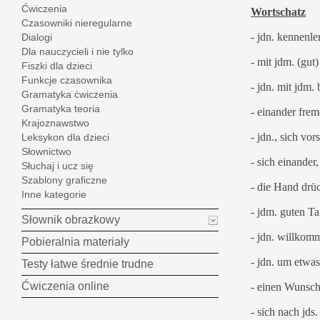
Ćwiczenia
Wortschatz
Czasowniki nieregularne
- jdn. kennenle
Dialogi
Dla nauczycieli i nie tylko
- mit jdm. (gut
Fiszki dla dzieci
Funkcje czasownika
- jdn. mit jdm
Gramatyka ćwiczenia
Gramatyka teoria
- einander frem
Krajoznawstwo
- jdn., sich vors
Leksykon dla dzieci
Słownictwo
- sich einander,
Słuchaj i ucz się
Szablony graficzne
- die Hand drü
Inne kategorie
- jdm. guten T
Słownik obrazkowy
- jdn. willkom
Pobieralnia materiały
- jdn. um etwas
Testy łatwe średnie trudne
Ćwiczenia online
- einen Wunsch
- sich nach jds