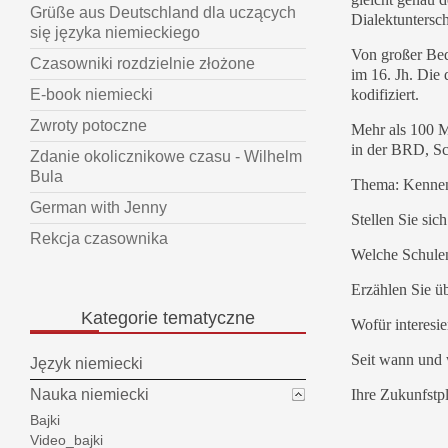
Grüße aus Deutschland dla uczących
Dialektuntersc
się języka niemieckiego
Von großer Be
Czasowniki rozdzielnie złożone
im 16. Jh. Die
kodifiziert.
E-book niemiecki
Zwroty potoczne
Mehr als 100 M
in der BRD, Sc
Zdanie okolicznikowe czasu - Wilhelm
Bula
Thema: Kennen
German with Jenny
Stellen Sie si
Rekcja czasownika
Welche Schulen
Erzählen Sie üb
Kategorie
tematyczne
Wofür interesie
Seit wann und 
Język niemiecki
Ihre Zukunfstp
Nauka niemiecki
Bajki
Video_bajki