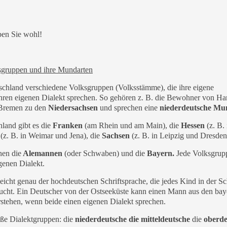
en Sie wohl!
sgruppen und ihre Mundarten
tschland verschiedene Volksgruppen (Volksstämme), die ihre eigene
hren eigenen Dialekt sprechen. So gehören z. B. die Bewohner von Ha
Bremen zu den
Niedersachsen
und sprechen eine
niederdeutsche Mu
hland gibt es die
Franken
(am Rhein und am Main), die
Hessen
(z. B. 
(z. B. in Weimar und Jena), die
Sachsen
(z. B. in Leipzig und Dresden
en die
Alemannen
(oder Schwaben) und die
Bayern.
Jede Volksgrup
igenen Dialekt.
eicht genau der hochdeutschen Schriftsprache, die jedes Kind in der S
aucht. Ein Deutscher von der Ostseeküste kann einen Mann aus den bay
­stehen, wenn beide einen eigenen Dialekt sprechen.
oße Dialektgruppen: die
niederdeutsche die mitteldeutsche
die
oberde