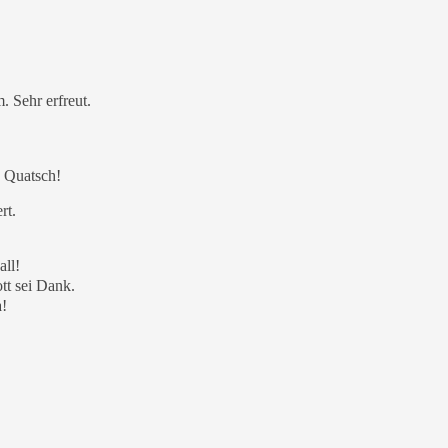
. Sehr erfreut.
. Quatsch!
rt.
all!
tt sei Dank.
a!