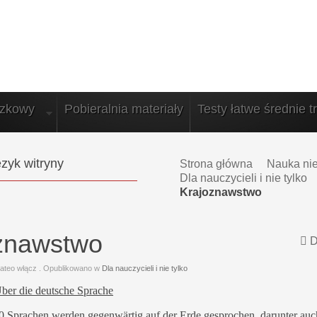
azkowy
Pobieralnia materiały
Testy łatwe średnie t
zyk witryny
Strona główna
Nauka ni
Dla nauczycieli i nie tylko
Krajoznawstwo
znawstwo
D
ateo włącz
. Opublikowano w
Dla nauczycieli i nie tylko
ber die deutsche Sprache
0 Sprachen werden gegenwärtig auf der Erde gesprochen, darunter auc