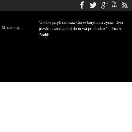
Facebook
Twitter
gplus
Yo
“Jeden język ustawia Cię w korytarzu życia. Dwa
języki otwierają każde drzwi po drodze.” – Frank
Smith