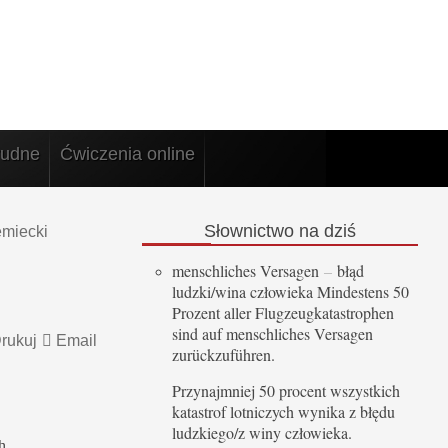
rudne
Ćwiczenia online
Słownictwo
na dziś
emiecki
menschliches Versagen
–
błąd
ludzki/wina człowieka Mindestens 50
Prozent aller Flugzeugkatastrophen
sind auf menschliches Versagen
rukuj
Email
zurückzuführen.
Przynajmniej 50 procent wszystkich
katastrof lotniczych wynika z błędu
ludzkiego/z winy człowieka.
h