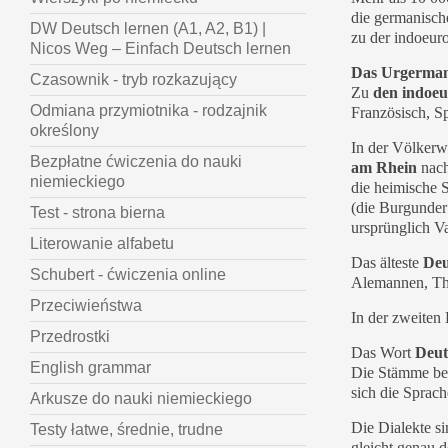
die germa­nisc
DW Deutsch lernen (A1, A2, B1) |
zu der indoeur
Nicos Weg – Einfach Deutsch lernen
Das Urgerma
Czasownik - tryb rozkazujący
Zu
den indo­e
Odmiana przymiotnika - rodzajnik
Französisch, S
określony
In der Völkerw
Bezpłatne ćwiczenia do nauki
am Rhein
nach
niemieckiego
die heimische 
(die Burgunder
Test - strona bierna
ursprünglich V
Literowanie alfabetu
Das älteste
Deu
Schubert - ćwiczenia online
Alemannen, Thü
Przeciwieństwa
In der zweiten 
Przedrostki
Das Wort
Deut
English grammar
Die Stämme bew
sich die Sprach
Arkusze do nauki niemieckiego
Die Dialekte si
Testy łatwe, średnie, trudne
gleicht genau d