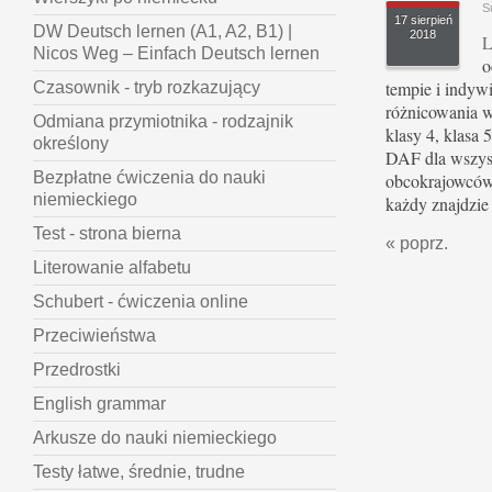
S
17 sierpień
DW Deutsch lernen (A1, A2, B1) |
2018
L
Nicos Weg – Einfach Deutsch lernen
o
tempie i indyw
Czasownik - tryb rozkazujący
różnicowania w
Odmiana przymiotnika - rodzajnik
klasy 4, klasa 5
określony
DAF dla wszys
Bezpłatne ćwiczenia do nauki
obcokrajowców.
niemieckiego
każdy znajdzie 
Test - strona bierna
« poprz.
Literowanie alfabetu
Schubert - ćwiczenia online
Przeciwieństwa
Przedrostki
English grammar
Arkusze do nauki niemieckiego
Testy łatwe, średnie, trudne