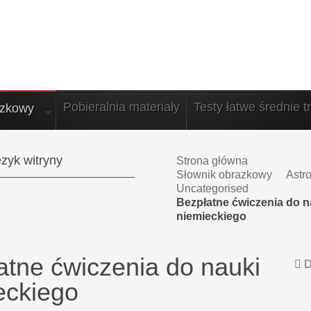
Pobieralnia materiały
Testy łatwe średnie t
azkowy
zyk witryny
Strona główna
Słownik obrazkowy
Astr
Uncategorised
Bezpłatne ćwiczenia do n
niemieckiego
atne ćwiczenia do nauki
D
eckiego