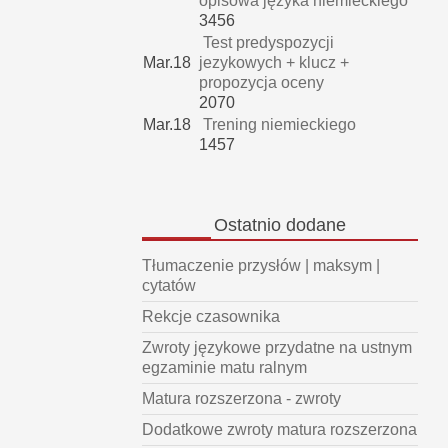
opisowa języka niemieckiego
3456
Test predyspozycji
Mar.18
jezykowych + klucz +
propozycja oceny
2070
Mar.18
Trening niemieckiego
1457
Ostatnio
dodane
Tłumaczenie przysłów | maksym |
cytatów
Rekcje czasownika
Zwroty językowe przydatne na ustnym
egzaminie matu ralnym
Matura rozszerzona - zwroty
Dodatkowe zwroty matura rozszerzona