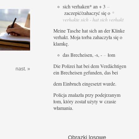
sich verhaken* an + 3
–
zaczepić/zahaczyć się o
*
verhakte sich - hat sich verhakt
Meine Tasche hat sich an der Klinke
verhakt. Moja torba zahaczyła się o
klamkę.
das Brecheisen, -s, -
–
łom
Die Polizei hat bei dem Verdächtigen
nast. »
ein Brecheisen gefunden, das bei
dem Einbruch eingesetzt wurde.
Policja znalazła przy podejrzanym
łom, który został użyty w czasie
włamania.
Obrazki
losowe