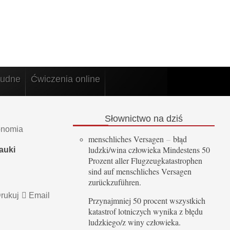
rudne
Ćwiczenia online
Słownictwo
na dziś
onomia
menschliches Versagen
–
błąd
ludzki/wina człowieka Mindestens 50
auki
Prozent aller Flugzeugkatastrophen
sind auf menschliches Versagen
zurückzuführen.
rukuj
Email
Przynajmniej 50 procent wszystkich
katastrof lotniczych wynika z błędu
ludzkiego/z winy człowieka.