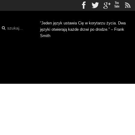
Facebook
Twitter
gplus
Yo
“Jeden język ustawia Cię w korytarzu życia. Dwa
języki otwierają każde drzwi po drodze.” – Frank
Smith