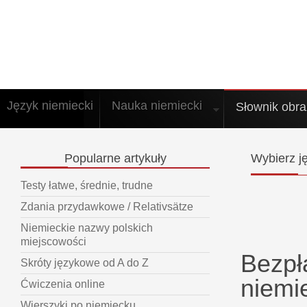
Język niemiecki
Nauka niemiecki
Słownik obr
Popularne
artykuły
Wybierz
ję
Testy łatwe, średnie, trudne
Zdania przydawkowe / Relativsätze
Niemieckie nazwy polskich
miejscowości
Bezpł
Skróty językowe od A do Z
niemi
Ćwiczenia online
Wierszyki po niemiecku