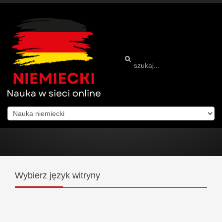
Wybierz
język witryny