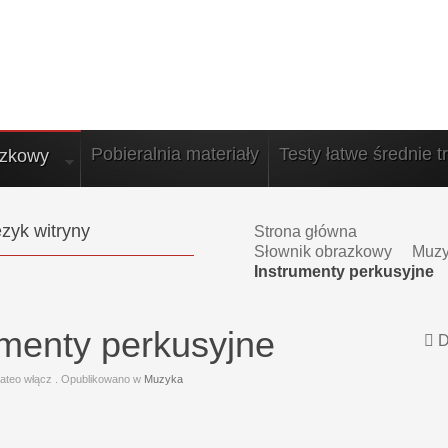
Pobieralnia materiały
Testy łatwe średnie t
azkowy
zyk witryny
Strona główna
Słownik obrazkowy
Muz
Instrumenty perkusyjne
umenty perkusyjne
D
ateo włącz
. Opublikowano w
Muzyka