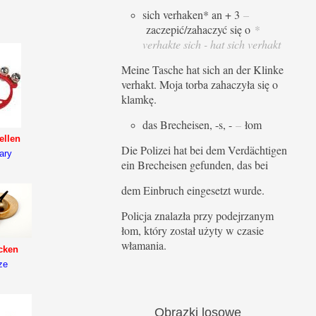
sich verhaken* an + 3
–
zaczepić/zahaczyć się o
*
verhakte sich - hat sich verhakt
Meine Tasche hat sich an der Klinke
verhakt. Moja torba zahaczyła się o
klamkę.
das Brecheisen, -s, -
–
łom
ellen
Die Polizei hat bei dem Verdächtigen
ary
ein Brecheisen gefunden, das bei
dem Einbruch eingesetzt wurde.
Policja znalazła przy podejrzanym
łom, który został użyty w czasie
włamania.
cken
ze
Obrazki
losowe