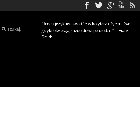
Facebook
Twitter
gplus
Yo
“Jeden język ustawia Cię w korytarzu życia. Dwa
języki otwierają każde drzwi po drodze.” – Frank
Smith