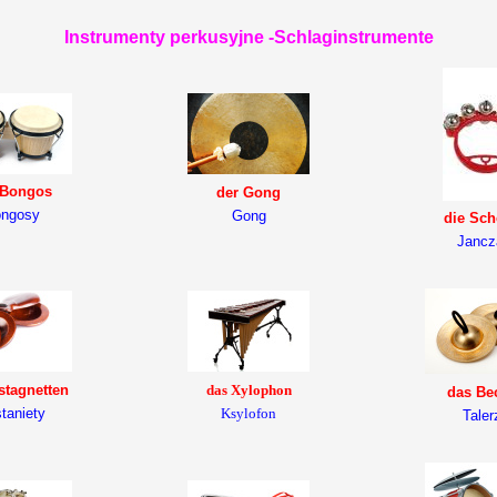
Instrumenty perkusyjne -Schlaginstrumente
 Bongos
der Gong
ngosy
Gong
die Sch
Jancz
stagnetten
das Xylophon
das Be
taniety
Ksylofon
Taler