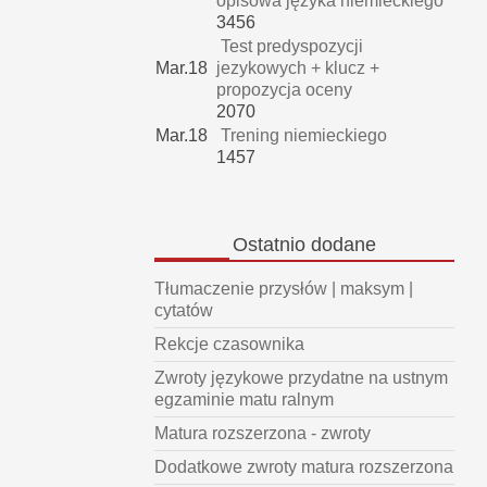
opisowa języka niemieckiego
3456
Test predyspozycji
Mar.18
jezykowych + klucz +
propozycja oceny
2070
Mar.18
Trening niemieckiego
1457
Ostatnio
dodane
Tłumaczenie przysłów | maksym |
cytatów
Rekcje czasownika
Zwroty językowe przydatne na ustnym
egzaminie matu ralnym
Matura rozszerzona - zwroty
Dodatkowe zwroty matura rozszerzona