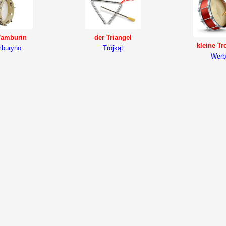
Tamburin
der Triangel
kleine T
buryno
Trójkąt
Werb