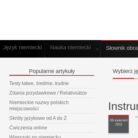
Język niemiecki
Nauka niemiecki
Słownik obr
Popularne
artykuły
Wybierz
ję
Testy łatwe, średnie, trudne
Zdania przydawkowe / Relativsätze
Instr
Niemieckie nazwy polskich
miejscowości
m
Skróty językowe od A do Z
05 kwiecień
2011
Ćwiczenia online
Wierszyki po niemiecku