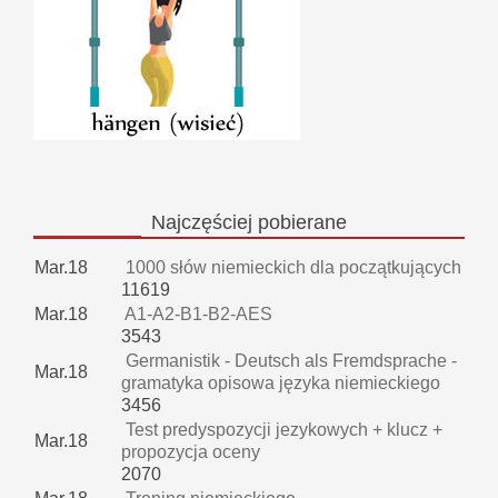
Najczęściej
pobierane
Mar.18
1000 słów niemieckich dla początkujących
11619
Mar.18
A1-A2-B1-B2-AES
3543
Germanistik - Deutsch als Fremdsprache -
Mar.18
gramatyka opisowa języka niemieckiego
3456
Test predyspozycji jezykowych + klucz +
Mar.18
propozycja oceny
2070