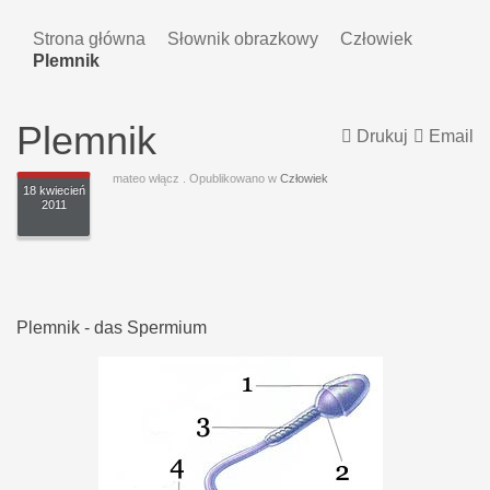
Strona główna
Słownik obrazkowy
Człowiek
Plemnik
Plemnik
Drukuj
Email
mateo włącz
. Opublikowano w
Człowiek
18 kwiecień
2011
Plemnik - das Spermium