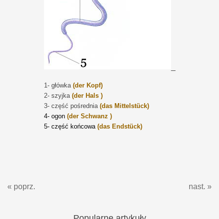
_
1- główka
(der Kopf)
2- szyjka
(der Hals
)
3- część pośrednia
(das Mittelstü
ck
)
4- ogon
(der Schwanz
)
5- część końcowa
(das Endstü
ck
)
« poprz.
nast. »
Popularne
artykuły