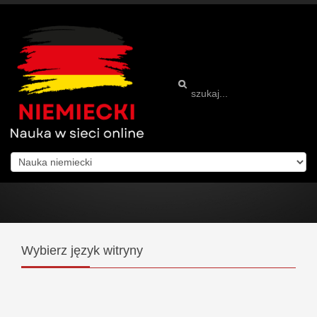
Wybierz
język witryny