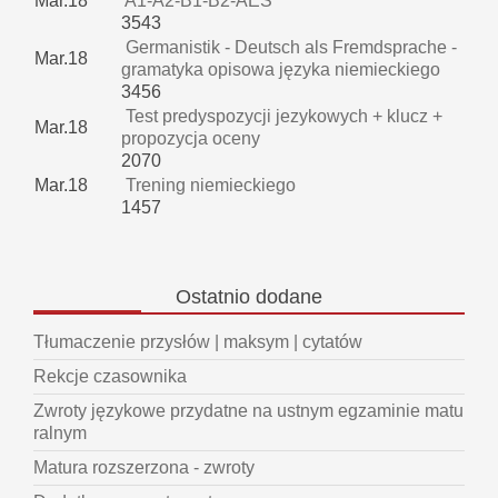
Mar.18
A1-A2-B1-B2-AES
3543
Germanistik - Deutsch als Fremdsprache -
Mar.18
gramatyka opisowa języka niemieckiego
3456
Test predyspozycji jezykowych + klucz +
Mar.18
propozycja oceny
2070
Mar.18
Trening niemieckiego
1457
Ostatnio
dodane
Tłumaczenie przysłów | maksym | cytatów
Rekcje czasownika
Zwroty językowe przydatne na ustnym egzaminie matu
ralnym
Matura rozszerzona - zwroty