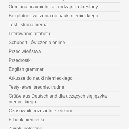
Odmiana przymiotnika - rodzajnik określony
Bezpłatne ćwiczenia do nauki niemieckiego
Test - strona bierna
Literowanie alfabetu
Schubert - ćwiczenia online
Przeciwieństwa
Przedrostki
English grammar
Arkusze do nauki niemieckiego
Testy łatwe, średnie, trudne
Grüße aus Deutschland dla uczących się języka
niemieckiego
Czasowniki rozdzielnie złożone
E-book niemiecki
Zwroty potoczne