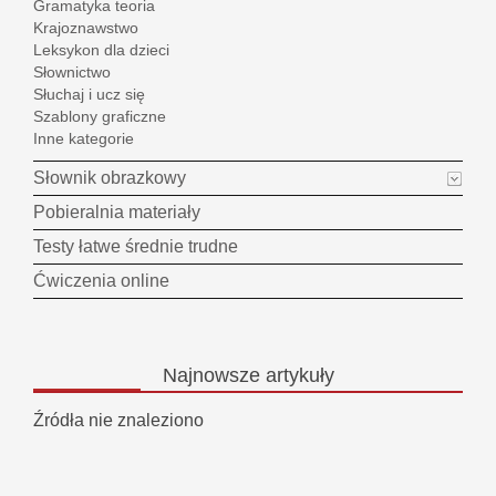
Gramatyka teoria
Krajoznawstwo
Leksykon dla dzieci
Słownictwo
Słuchaj i ucz się
Szablony graficzne
Inne kategorie
Słownik obrazkowy
Pobieralnia materiały
Testy łatwe średnie trudne
Ćwiczenia online
Najnowsze
artykuły
Źródła nie znaleziono