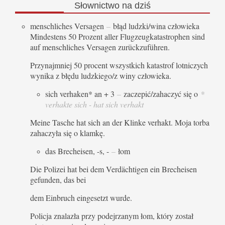
Słownictwo
na dziś
menschliches Versagen
–
błąd ludzki/wina człowieka
Mindestens 50 Prozent aller Flugzeugkatastrophen sind
auf menschliches Versagen zurückzuführen.
Przynajmniej 50 procent wszystkich katastrof lotniczych
wynika z błędu ludzkiego/z winy człowieka.
sich verhaken* an + 3
–
zaczepić/zahaczyć się o
*
verhakte sich - hat sich verhakt
Meine Tasche hat sich an der Klinke verhakt. Moja torba
zahaczyła się o klamkę.
das Brecheisen, -s, -
–
łom
Die Polizei hat bei dem Verdächtigen ein Brecheisen
gefunden, das bei
dem Einbruch eingesetzt wurde.
Policja znalazła przy podejrzanym łom, który został