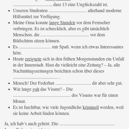
................................., dass 13 eine Unglückszahl ist.
Unseren Studenten ................................. allerhand moderne
Hilfsmittel zur Verfügung.
Meine Oma konnte
lange Stunden
vor dem Fernseher
verbringen. Es ist schrecklich, aber es gibt tatsächlich
Menschen, die .......................................... vor dem
Bildschirm sitzen können.
Es ............................ mir Spaß, wenn ich etwas Interessantes
höre.
Heute
ereignete
sich in den frühen Morgenstunden ein Unfall
in der Innenstadt. Hast du vielleicht eine Zeitung? – Ja, alle
Nachmittagszeitungen berichten schon über dieses
....................................... .
Mensch! Der Federhut ............................... dir aber sehr gut.
Wie lange
galt
das Visum? – Die
.................................................. des Visums war für einen
Monat.
Es ist furchtbar, wie viele Jugendliche
kriminell
werden, weil
sie keine Arbeit finden können.
Ja, ich hab´s auch gehört. Die ................................................