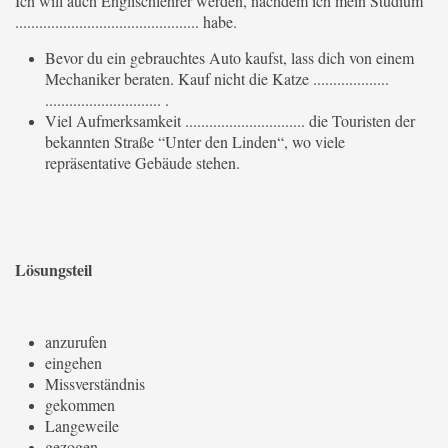
Ich will auch Englischlehrer werden, nachdem ich mein Studium
.............................................. habe.
Bevor du ein gebrauchtes Auto kaufst, lass dich von einem
Mechaniker beraten. Kauf nicht die Katze ...................
............................. .
Viel Aufmerksamkeit .............................. die Touristen der
bekannten Straße “Unter den Linden“, wo viele
repräsentative Gebäude stehen.
Lösungsteil
anzurufen
eingehen
Missverständnis
gekommen
Langeweile
gezogen