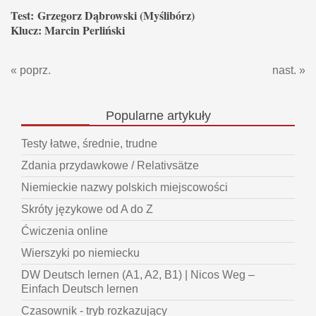
Test: Grzegorz Dąbrowski (Myślibórz)
Klucz: Marcin Perliński
« poprz.
nast. »
Popularne
artykuły
Testy łatwe, średnie, trudne
Zdania przydawkowe / Relativsätze
Niemieckie nazwy polskich miejscowości
Skróty językowe od A do Z
Ćwiczenia online
Wierszyki po niemiecku
DW Deutsch lernen (A1, A2, B1) | Nicos Weg –
Einfach Deutsch lernen
Czasownik - tryb rozkazujący