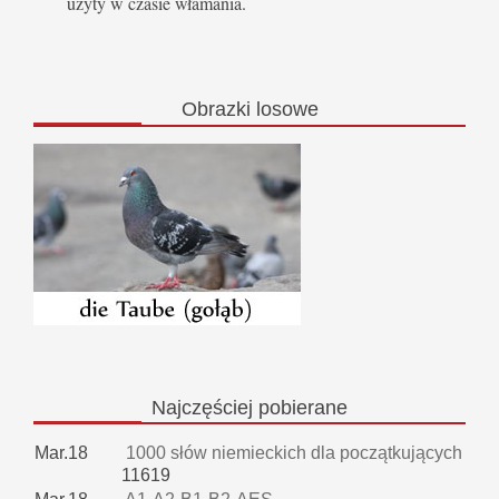
użyty w czasie włamania.
Obrazki
losowe
Najczęściej
pobierane
Mar.18
1000 słów niemieckich dla początkujących
11619